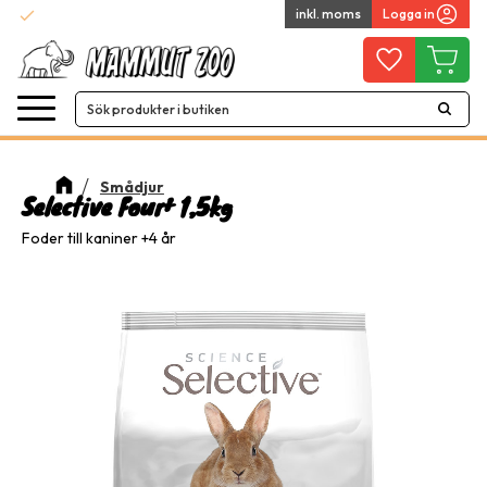
check
inkl. moms
Logga in
Snabba leveranser
Meny
Favoriter
Kundvag
Smådjur
Selective Four+ 1,5kg
Foder till kaniner +4 år