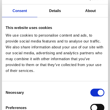
lämna ett omdöme.
4 års ålder.
• Naturliga antioxidanter och
vitamin C som främjar
Consent
Details
About
immunförsvaret och vitaliteten.
• Högt innehåll av timotejhö.
• Befrämjar naturlig nötning av
tänderna.
This website uses cookies
• Allt sammanpressat till
likadana foderkulor.
We use cookies to personalise content and ads, to
• Förhindrar kaninen att välja ut
godbitarna.
provide social media features and to analyse our traffic.
• Befrämjar tillväxten av nyttiga
We also share information about your use of our site with
bakterier i
matsmältningssystemet.
our social media, advertising and analytics partners who
• Innehåller linfrö som är en
may combine it with other information that you’ve
ultimat källa till Omega 3 och 6,
som ger frisk hud och päls.
provided to them or that they’ve collected from your use
• Hög smaklighet.
of their services.
• Inget tillsatt socker.
• Inga färgämnen
Innehåll
C
Necessary
o
Alfalfamjöl, sojabönskal, vete,
timotejhö, veteskalmjöl,
n
ärtflingor, linfrö, sojaolja,
s
kalciumkarbonat, prebiotika
Preferences