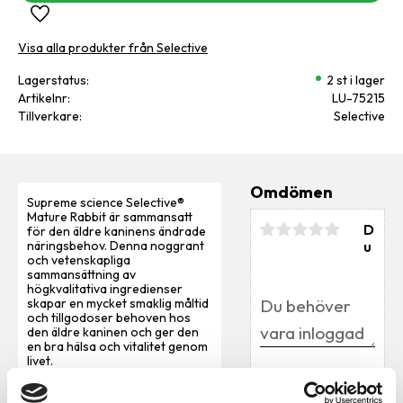
Lägg till i favoriter
Visa alla produkter från Selective
Lagerstatus
2 st i lager
Artikelnr
LU-75215
Tillverkare
Selective
Omdömen
Supreme science Selective®
Mature Rabbit är sammansatt
D
för den äldre kaninens ändrade
u
näringsbehov. Denna noggrant
och vetenskapliga
sammansättning av
högkvalitativa ingredienser
skapar en mycket smaklig måltid
och tillgodoser behoven hos
den äldre kaninen och ger den
en bra hälsa och vitalitet genom
livet.
• Högt fiberinnehåll – 22 %
Bli den första att
• Anpassat för alla kaniner över