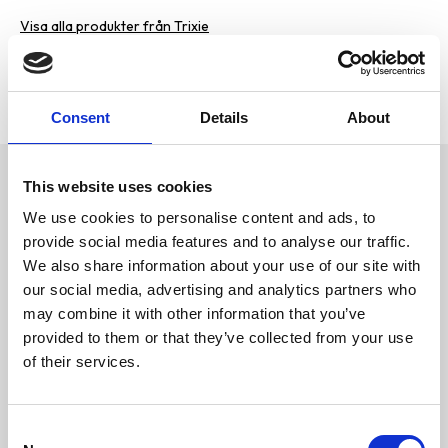
Visa alla produkter från Trixie
Lagerstatus
1 st i lager
Artikelnr
PFO-19528
Tillverkare
Trixie
Consent
Details
About
Omdömen
This website uses cookies
Skyddstäcke för Katt
We use cookies to personalise content and ads, to
D
provide social media features and to analyse our traffic.
u
skyddar sår och ärr
We also share information about your use of our site with
förhindrar djuret från att
our social media, advertising and analytics partners who
slicka på sår
tillåter användning av
may combine it with other information that you’ve
kattlådan
provided to them or that they’ve collected from your use
justerbar med hjälp av
of their services.
kardborreband och
dragsko
Bli den första att
bomul med elastan
lämna ett omdöme.
färg: grå
C