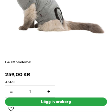
Ge ett omdöme!
259,00
KR
Antal
-
+
Lägg till i favoriter