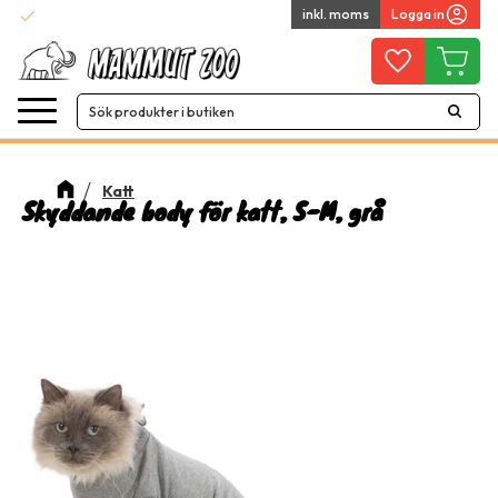
check
inkl. moms
Logga in
Snabba leveranser
Meny
Favoriter
Kundvag
Katt
Skyddande body för katt, S-M, grå