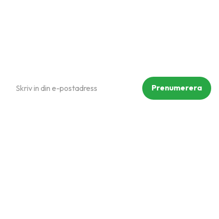
Reklamation och retur
Köpvillkor
Prenumerera på vårt nyhetsbrev
Prenumerera
Dina personuppgifter behandlas i enlighet med vår
integritetspolicy
.
Följ oss på sociala medier
Copyright © Mammut Zoo