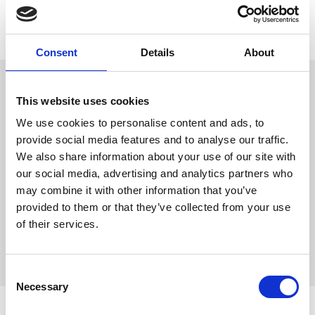
Lagerstatus
Slutsåld
Artikelnr
PFO-34941
Tillverkare
Trixie
Consent
Details
About
Omdömen
This website uses cookies
integrerad labyrint
D
skapar underhållande
We use cookies to personalise content and ads, to
u
sysselsättning under lång
provide social media features and to analyse our traffic.
tid
We also share information about your use of our site with
studsar och rullar tyst
our social media, advertising and analytics partners who
naturgummi
mått: ø 7 cm
may combine it with other information that you’ve
provided to them or that they’ve collected from your use
of their services.
Bli den första att
lämna ett omdöme.
C
Necessary
o
n