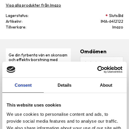
Visa alla produkter från Imazo
Lagerstatus
Slutsåld
Artikelnr
IMA-6412122
Tillverkare
Imazo
Omdömen
Ge din fyrbenta vän en skonsam
och effektiv borstning med
D
denna mjuka borste. Perfekt för
u
både hundar och katter, den
hjälper till att ta bort lösa hår
och underlättar pälsvård. De
plasttäckta topparna ger en
Consent
Details
About
behaglig känsla mot huden,
vilket gör borstningen till en
trevlig stund för ditt husdjur.
Idealisk för daglig användning
This website uses cookies
och passar även små djur.
Mjuka borsten ger skonsam
We use cookies to personalise content and ads, to
Bli den första att
pälsvård för hundar, katter och
lämna ett omdöme.
smådjur.
provide social media features and to analyse our traffic.
We also share information about your use of our site with