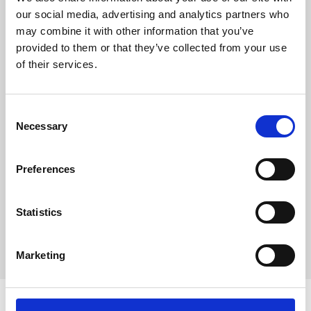
Skonsam och effektiv
our social media, advertising and analytics partners who
borstning för hundar och
katter.
may combine it with other information that you’ve
provided to them or that they’ve collected from your use
Hjälper till att ta bort lösa
of their services.
hår och underlättar
pälsvård.
Plasttäckta toppar ger en
C
behaglig känsla mot
Necessary
o
huden.
n
Gör borstningen till en
s
trevlig stund för ditt
Preferences
e
husdjur.
n
Idealisk för daglig
t
Statistics
användning och passar
S
även små djur.
e
Marketing
l
e
c