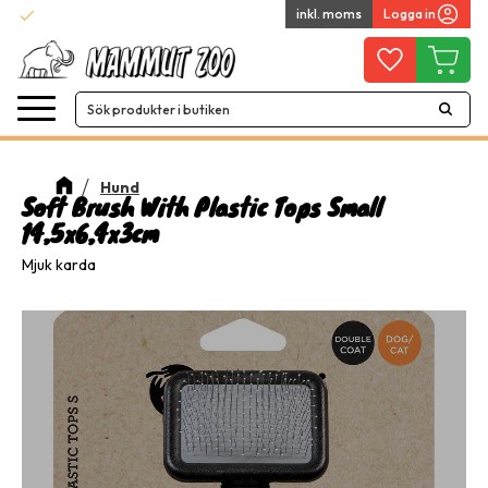
check
inkl. moms
Logga in
Snabba leveranser
Meny
Favoriter
Kundvag
Hund
Soft Brush With Plastic Tops Small
14,5x6,4x3cm
Mjuk karda