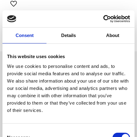
Lägg till i favoriter
Visa alla produkter från Trixie
Lagerstatus
2 st i lager
Artikelnr
PFO-19788
Consent
Details
About
Tillverkare
Trixie
This website uses cookies
Omdömen
We use cookies to personalise content and ads, to
band
provide social media features and to analyse our traffic.
D
utan ögla
We also share information about your use of our site with
u
med ögla för fastsättning
our social media, advertising and analytics partners who
av t.ex. IDbricka eller
flasher
may combine it with other information that you’ve
provided to them or that they’ve collected from your use
of their services.
Bli den första att
C
lämna ett omdöme.