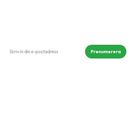
Reklamation och retur
Köpvillkor
Prenumerera på vårt nyhetsbrev
Prenumerera
Dina personuppgifter behandlas i enlighet med vår
integritetspolicy
.
Följ oss på sociala medier
Copyright © Mammut Zoo