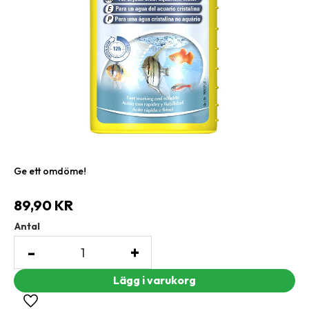
Ge ett omdöme!
89,90
KR
Antal
-
+
Lägg till i favoriter