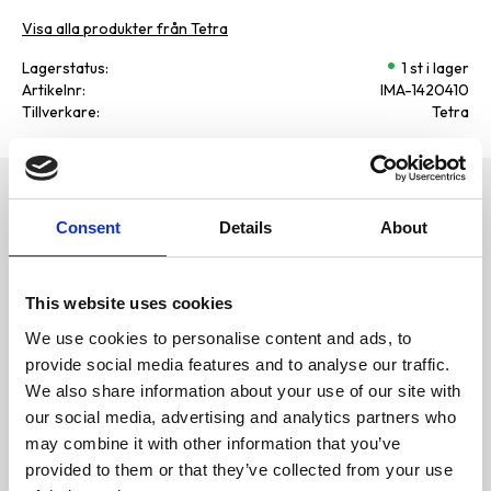
Visa alla produkter från Tetra
Lagerstatus
1 st i lager
Artikelnr
IMA-1420410
Tillverkare
Tetra
Omdömen
Snabb och enkel eliminering av
Consent
Details
About
grumling av akvarievattnet som
D
orsakats av smutspartiklar.
u
Akvarievattnet blir kristallklart
på bara några timmar.
This website uses cookies
Eliminerar grumling från
We use cookies to personalise content and ads, to
akvarievattnet inom
provide social media features and to analyse our traffic.
några timmar
We also share information about your use of our site with
Noggrant utvalda
our social media, advertising and analytics partners who
mineraler eliminerar
Bli den första att
may combine it with other information that you’ve
varsamt alla slags
lämna ett omdöme.
smutspartiklar
provided to them or that they’ve collected from your use