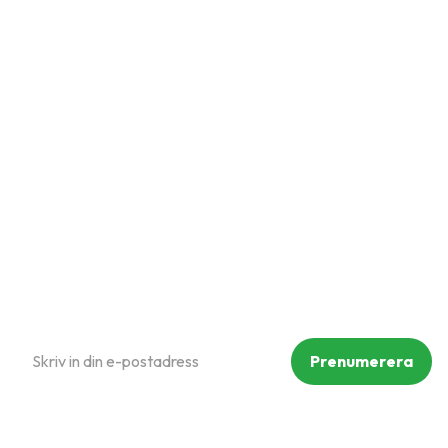
Snabblänkar
Mina sidor
Kundtjänst
Hur handlar jag?
Om oss
Policy och cookies
Reklamation och retur
Köpvillkor
Prenumerera på vårt nyhetsbrev
Prenumerera
Dina personuppgifter behandlas i enlighet med vår
integritetspolicy
.