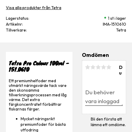
Visa alla produkter från Tetra
Lagerstatus
1 st i lager
Artikelnr
IMA-1510610
Tillverkare
Tetra
Omdömen
Tetra Pro Colour 100ml -
D
151.0610
u
Ett premiumhelfoder med
utmärkt näringsvärde tack vare
den skonsamma
tillverkningsprocessen med låg
värme. Det extra
färgkoncentratet förbättrar
fiskarnas färger.
Mycket näringsrikt
Bli den första att
premiumfoder för bästa
lämna ett omdöme.
utfodring