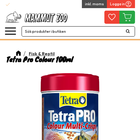
check
inkl. moms
Logga in
Snabba leveranser
Meny
Favoriter
Kundvag
Fisk & Reptil
Tetra Pro Colour 100ml