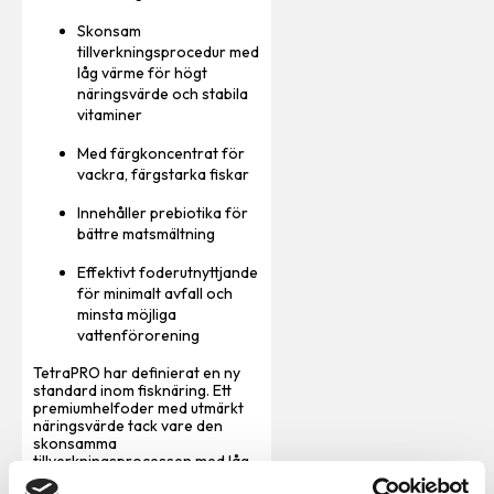
Skonsam
tillverkningsprocedur med
låg värme för högt
näringsvärde och stabila
vitaminer
Med färgkoncentrat för
vackra, färgstarka fiskar
Innehåller prebiotika för
bättre matsmältning
Effektivt foderutnyttjande
för minimalt avfall och
minsta möjliga
vattenförorening
TetraPRO har definierat en ny
standard inom fisknäring. Ett
premiumhelfoder med utmärkt
näringsvärde tack vare den
skonsamma
tillverkningsprocessen med låg
värme. Det extra