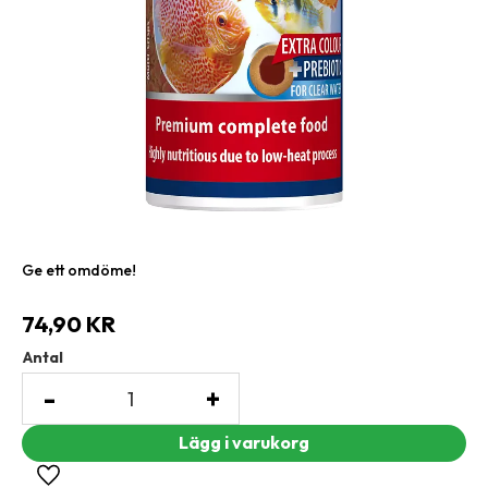
Ge ett omdöme!
74,90
KR
Antal
-
+
Lägg till i favoriter