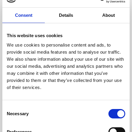
färgkoncentratet i Colour Multi-
Crisps förstärker fiskarnas
naturliga färger. TetraPRO
innehåller också prebiotika av
Consent
Details
About
hög kvalitet som främjar
matsmältningen, vilket i sin tur
ger bättre foderutnyttjande och
klart vatten.
This website uses cookies
S
We use cookies to personalise content and ads, to
a
provide social media features and to analyse our traffic.
m
Fisk och
We also share information about your use of our site with
m
fiskbiprodukter,
our social media, advertising and analytics partners who
a
Spannmål,
may combine it with other information that you’ve
ns
Vegetabiliska äggvite-
provided to them or that they’ve collected from your use
ä
extrakt, Jäst, Olja och
of their services.
tt
fett, Blötdjur och
ni
kräftdjur, Alger.
n
C
g
Necessary
o
A
n
n
s
Preferences