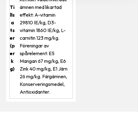
Ti
ämnen med likartad
lls
effekt: A-vitamin
a
29810 IE/kg, D3-
ts
vitamin 1860 IE/kg, L-
er
carnitin 123 mg/kg.
(p
Föreningar av
er
spårelement: E5
k
Mangan 67 mg/kg, E6
g)
Zink 40 mg/kg, E1 Järn
26 mg/kg. Färgämnen,
Konserveringsmedel,
Antioxidanter.