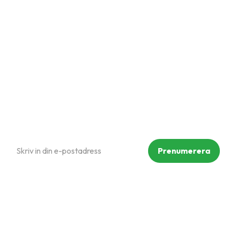
Kundtjänst
Hur handlar jag?
Om oss
Policy och cookies
Reklamation och retur
Köpvillkor
Prenumerera på vårt nyhetsbrev
Prenumerera
Dina personuppgifter behandlas i enlighet med vår
integritetspolicy
.
Följ oss på sociala medier