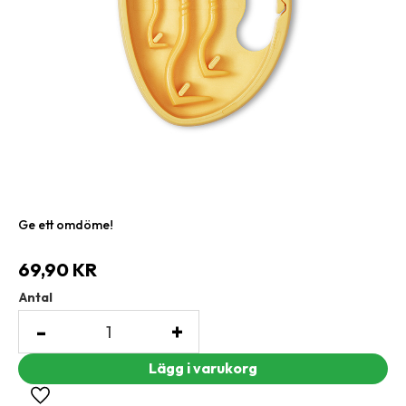
Ge ett omdöme!
69,90
KR
Antal
-
+
Lägg till i favoriter