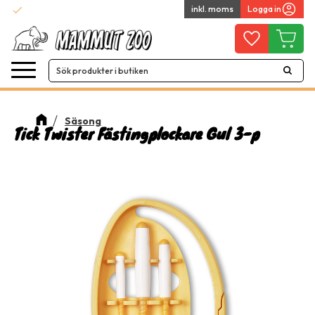
check
inkl. moms
Logga in
Snabba leveranser
Meny
Favoriter
Kundvag
Säsong
Tick Twister Fästingplockare Gul 3-p