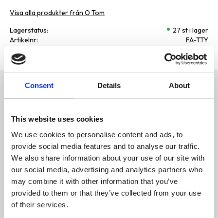
Visa alla produkter från O Tom
Lagerstatus
27 st i lager
Artikelnr
FA-TTY
Tillverkare
O Tom
Consent
Details
About
Omdömen
Fästingplockare
The Tick Twister® ClipBox is
D
now available with 3 tick
This website uses cookies
u
removers !
A new MICRO tick remover
We use cookies to personalise content and ads, to
has been added to allow you
provide social media features and to analyse our traffic.
to remove larvae and nymphs
*
We also share information about your use of our site with
our social media, advertising and analytics partners who
- With its modern and functional
may combine it with other information that you’ve
design, the ClipBox Tick
Twister® will accompany you
provided to them or that they’ve collected from your use
Bli den första att
everywhere!
of their services.
lämna ett omdöme.
- Available in 5 sparkling colors,
the ClipBox will allow you to