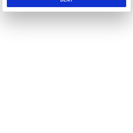
Öppetider
Måndag - Fredag
10:00 - 19:00
Lördag
10:00 - 16:00
Söndag
11:00 - 15:00
Snabblänkar
Mina sidor