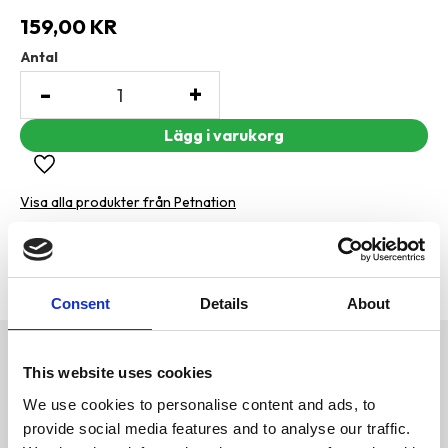
159,00
KR
Antal
-
+
Lägg till i favoriter
Visa alla produkter från Petnation
Lagerstatus
4 st i lager
Artikelnr
PFO-793954
Tillverkare
Petnation
Consent
Details
About
Omdömen
This website uses cookies
Strl M
Exempel på passande raser:
D
We use cookies to personalise content and ads, to
Beagle, Cocker spaniel,
u
Springer spaniel, Staffordshire
provide social media features and to analyse our traffic.
bull terrier, Mellanpudel.