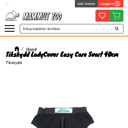
check
inkl. moms
Logga in
Snabba leveranser
Meny
Favoriter
Kundvag
Hund
Tikskydd LadyCover Easy Care Svart 40cm
Tikskydd