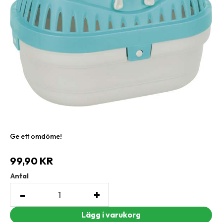
Ge ett omdöme!
99,90
KR
Antal
-
+