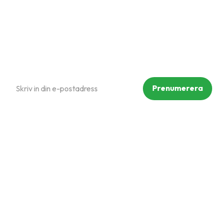
Reklamation och retur
Köpvillkor
Prenumerera på vårt nyhetsbrev
Prenumerera
Dina personuppgifter behandlas i enlighet med vår
integritetspolicy
.
Följ oss på sociala medier
Copyright © Mammut Zoo