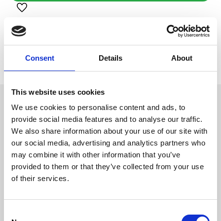
Lägg till i favoriter
Visa alla produkter från Trixie
Lagerstatus
1 st i lager
Artikelnr
PFO-5900
Consent
Details
About
Tillverkare
Trixie
This website uses cookies
Omdömen
We use cookies to personalise content and ads, to
Transportbur Pico
provide social media features and to analyse our traffic.
D
kan öppnas upptill
We also share information about your use of our site with
u
2 handtag
our social media, advertising and analytics partners who
plast
may combine it with other information that you’ve
blandade färger
provided to them or that they’ve collected from your use
Passar till dvärghamster och
of their services.
möss
C
Bli den första att