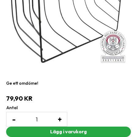
Ge ett omdöme!
79,90
KR
Antal
-
+