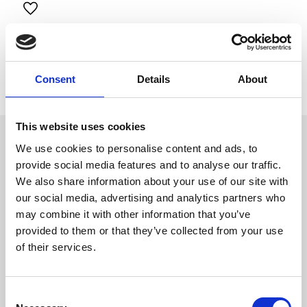
Lägg till i favoriter
Visa alla produkter från Trixie
Lagerstatus
2 st i lager
Artikelnr
PFO-60892
Consent
Details
About
Tillverkare
Trixie
This website uses cookies
Omdömen
We use cookies to personalise content and ads, to
Höhäck med öppningsbart lock
för upphängning i buren.
provide social media features and to analyse our traffic.
D
We also share information about your use of our site with
u
med lock, förhindrar
our social media, advertising and analytics partners who
skador
metall, pulverlackad/lock,
may combine it with other information that you’ve
plast
provided to them or that they’ve collected from your use
överensstämmer med
of their services.
djurskydd enligt § 18 (AT)
Bli den första att
C
lämna ett omdöme.