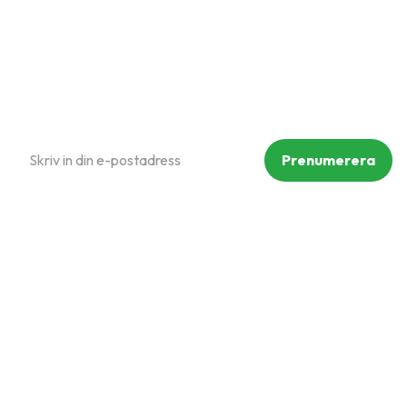
Reklamation och retur
Köpvillkor
Prenumerera på vårt nyhetsbrev
Prenumerera
Dina personuppgifter behandlas i enlighet med vår
integritetspolicy
.
Följ oss på sociala medier
Copyright © Mammut Zoo