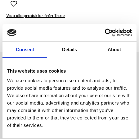
Lägg till i favoriter
Visa alla produkter från Trixie
Lagerstatus
1 st i lager
Artikelnr
PFO-374013
Tillverkare
Trixie
Consent
Details
About
Omdömen
Ge din hund en varm och
This website uses cookies
inbjudande viloplats med denna
D
mjuka liggmatta. Den fluffiga
We use cookies to personalise content and ads, to
u
ytan i plysch med bred
provide social media features and to analyse our traffic.
manchesterlook skapar en
ombonad känsla och gör varje
We also share information about your use of our site with
vilostund extra behaglig. Den
our social media, advertising and analytics partners who
lätta designen gör mattan enkel
att flytta mellan hemmet, bilen
may combine it with other information that you’ve
eller favoritplatsen, medan
provided to them or that they’ve collected from your use
fyllningen ger skön komfort
varje dag.
of their services.
Bli den första att
• Mjuk plysch i bred
lämna ett omdöme.