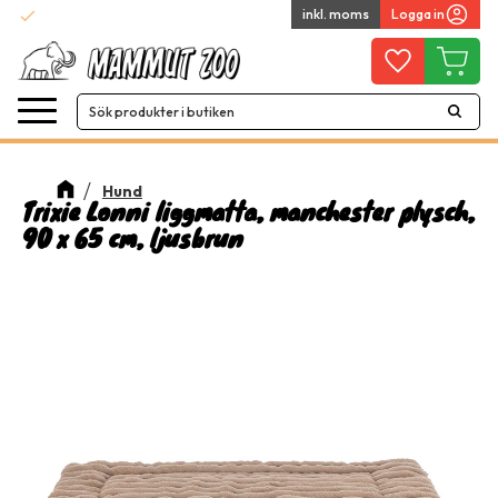
check
inkl. moms
Logga in
Snabba leveranser
Meny
Favoriter
Kundvag
Hund
Trixie Lonni liggmatta, manchester plysch,
90 x 65 cm, ljusbrun