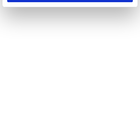
Öppetider
Måndag - Fredag
10:00 - 19:00
Lördag
10:00 - 16:00
Söndag
11:00 - 15:00
Snabblänkar
Mina sidor
Kundtjänst