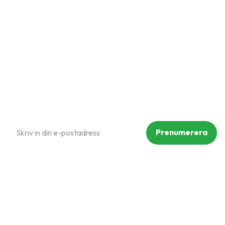
Hur handlar jag?
Om oss
Policy och cookies
Reklamation och retur
Köpvillkor
Prenumerera på vårt nyhetsbrev
Prenumerera
Dina personuppgifter behandlas i enlighet med vår
integritetspolicy
.
Följ oss på sociala medier