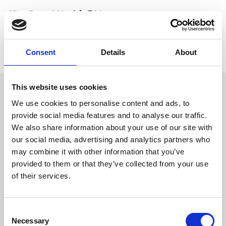
Visa alla produkter från Trixie
Lagerstatus
4 st i lager
Artikelnr
PFO-27614
Tillverkare
Trixie
Consent
Details
About
This website uses cookies
Omdömen
We use cookies to personalise content and ads, to
Gjord av torkad råhud
D
provide social media features and to analyse our traffic.
- Fylld med 100% tjurmuskel
u
We also share information about your use of our site with
- Paketerade
our social media, advertising and analytics partners who
may combine it with other information that you’ve
provided to them or that they’ve collected from your use
of their services.
Bli den första att
C
lämna ett omdöme.
Necessary
o