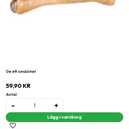
Ge ett omdöme!
59,90
KR
Antal
-
+
Lägg till i favoriter