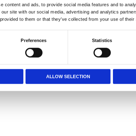
e content and ads, to provide social media features and to analy
 our site with our social media, advertising and analytics partn
 provided to them or that they’ve collected from your use of their
Preferences
Statistics
ALLOW SELECTION
Snabblänkar
Mina sidor
Kundtjänst
Hur handlar jag?
Om oss