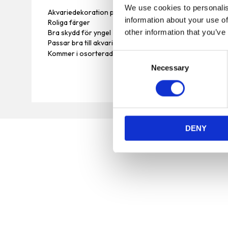
We use cookies to personalis
Akvariedekoration plastväxt från Tyrol.
information about your use of
Roliga färger
other information that you’ve
Bra skydd för yngel
Passar bra till akvarium med växtätande fiskar.
Kommer i osorterade färger.
C
Necessary
o
n
s
e
n
DENY
t
S
e
l
e
c
t
Vi är en djuraffär som har funnits sedan 1972 och vi
i
som jobbar här har lång erfarenhet av de flesta
o