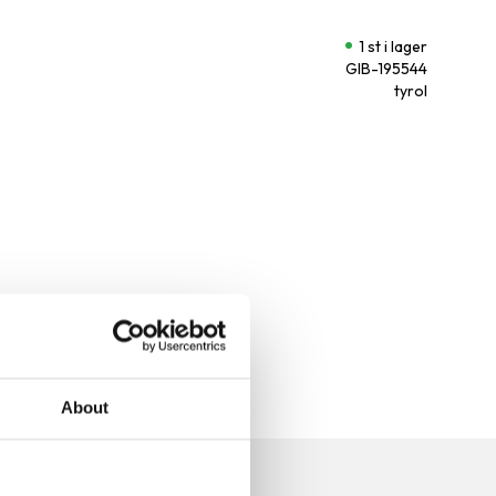
1 st i lager
GIB-195544
tyrol
About
n