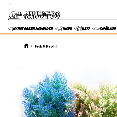
check
Snabba leveranser
ERBJUDANDEN
NYHETER
HUND
KATT
SMÅDJUR
Fisk & Reptil