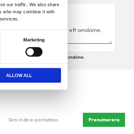
se our traffic. We also share
Du
ers who may combine it with
 services.
Marketing
Bli den första att lämna ett omdöme.
ALLOW ALL
Prenumerera på vårt
nyhetsbrev
Prenumerera
Dina personuppgifter behandlas i enlighet med vår