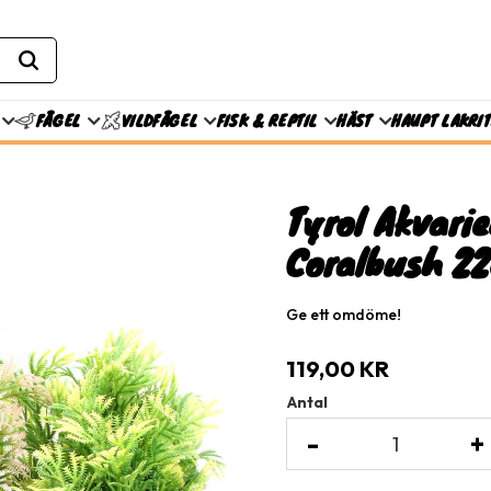
FISK & REPTIL
HÄST
HAUPT LAKRI
FÅGEL
VILDFÅGEL
Tyrol Akvari
Coralbush 2
Ge ett omdöme!
119,00
KR
Antal
-
+