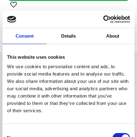
Lägg till i favoriter
Visa alla produkter från Four Friends
Lagerstatus
1 st i lager
Artikelnr
LU-2964
Consent
Details
About
Tillverkare
Four Friends
This website uses cookies
Omdömen
We use cookies to personalise content and ads, to
Kraftig fäll av hög kvalitet med
gummerad baksida. Kan tvättas i
provide social media features and to analyse our traffic.
D
30 grader.
We also share information about your use of our site with
u
our social media, advertising and analytics partners who
may combine it with other information that you’ve
provided to them or that they’ve collected from your use
of their services.
C
Bli den första att