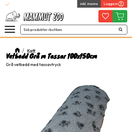
check
inkl. moms
Logga in
Snabba leveranser
Meny
Favoriter
Kundvag
Katt
Vetbedd Grå m Tassar 100x150cm
Grå vetbedd med tassavtryck