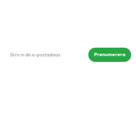
Reklamation och retur
Köpvillkor
Prenumerera på vårt nyhetsbrev
Prenumerera
Dina personuppgifter behandlas i enlighet med vår
integritetspolicy
.
Följ oss på sociala medier
Copyright © Mammut Zoo