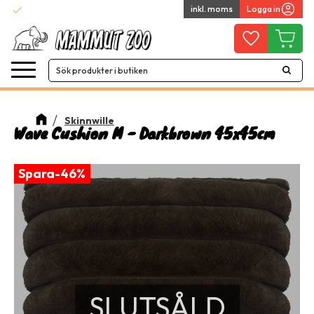
check
inkl. moms
Logga in
Snabba leveranser
Meny
Favoriter
Kundvag
Skinnwille
Wave Cushion M - Darkbrown 45x45cm
46
%
SLUTSÅLD