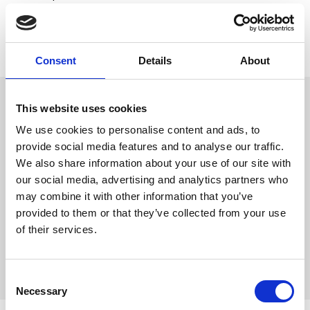
Lagerstatus
Slutsåld
Artikelnr
SW-KF84585
Tillverkare
Skinnwille
Consent
Details
About
Omdömen
This website uses cookies
Skinnwille Home
Storlek: 45x45 cm
We use cookies to personalise content and ads, to
D
Material: 100% Polyester
provide social media features and to analyse our traffic.
u
Ursprung: Kina
We also share information about your use of our site with
Wave kudde med breda
our social media, advertising and analytics partners who
klassiska ränder. Passar i soffa,
fotölj och som dekoration på
may combine it with other information that you’ve
sängen. Inred ditt hem med
provided to them or that they’ve collected from your use
känsla och stil. Matchande pläd
finns till.
of their services.
Baksida är fin plysch i
matchande färg. Kudde kommer
Bli den första att
med fyllning.
lämna ett omdöme.
C
Necessary
o