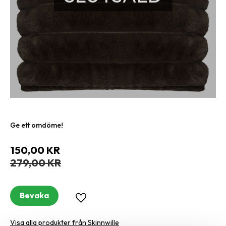
Ge ett omdöme!
Nedsatt pris:
150,00
KR
Ordinarie pris:
279,00
KR
Bevaka
Lägg till i favoriter
Visa alla produkter från Skinnwille