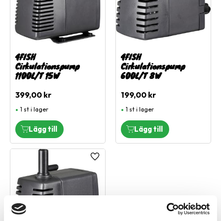
4FISH
4FISH
Cirkulationspump
Cirkulationspump
1100L/T 15W
600L/T 8W
399,00
kr
199,00
kr
1 st i lager
1 st i lager
Lägg till i favoriter