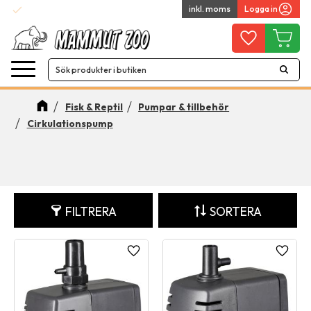
check
inkl. moms
Logga in
Snabba leveranser
Meny
Favoriter
Kundvag
Fisk & Reptil
Pumpar & tillbehör
Cirkulationspump
FILTRERA
SORTERA
Lägg till i favoriter
Lägg ti