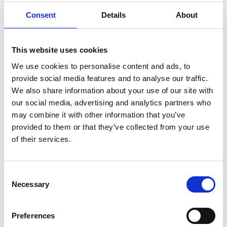
Consent
Details
About
4Fish
Cirkulationspump 360
This website uses cookies
L/T, 5,5W
We use cookies to personalise content and ads, to
159,00
kr
provide social media features and to analyse our traffic.
We also share information about your use of our site with
1 st i lager
our social media, advertising and analytics partners who
may combine it with other information that you’ve
provided to them or that they’ve collected from your use
of their services.
C
Necessary
o
n
s
Preferences
e