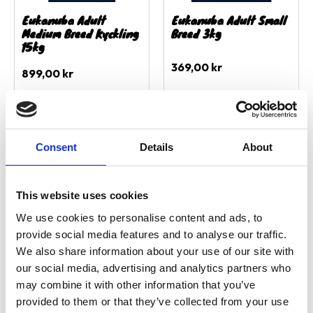
Eukanuba Adult
Eukanuba Adult Small
Medium Breed Kyckling
Breed 3kg
15kg
369,00
kr
899,00
kr
1 st i lager
1 st i lager
Consent
Details
About
Lägg till i favoriter
Lägg ti
This website uses cookies
We use cookies to personalise content and ads, to
provide social media features and to analyse our traffic.
We also share information about your use of our site with
our social media, advertising and analytics partners who
may combine it with other information that you’ve
Eukanuba Adult
Eukanuba Adult
provided to them or that they’ve collected from your use