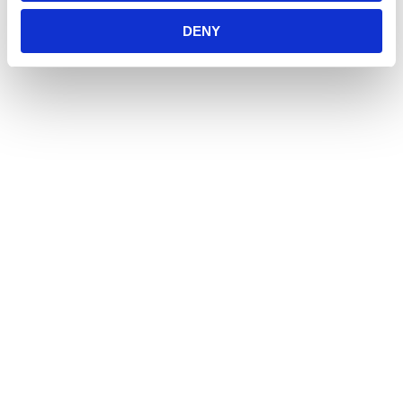
Vi har ett stort sortiment för hund, katt och smådjur
men även produkter för fågel, fisk, reptil och häst.
DENY
Öppetider
Måndag - Fredag
10:00 - 19:00
Lördag
10:00 - 16:00
Söndag
11:00 - 15:00