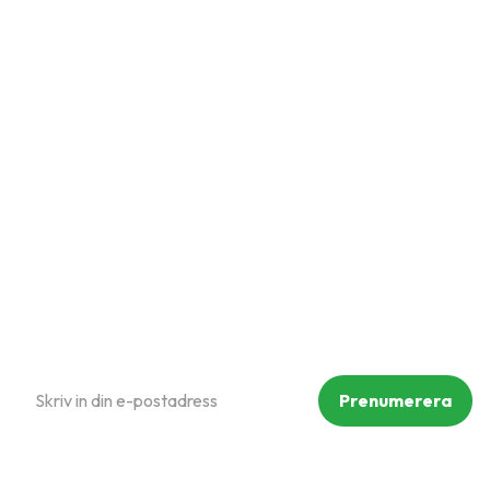
Snabblänkar
Mina sidor
Kundtjänst
Hur handlar jag?
Om oss
Policy och cookies
Reklamation och retur
Köpvillkor
Prenumerera på vårt nyhetsbrev
Prenumerera
Dina personuppgifter behandlas i enlighet med vår
integritetspolicy
.