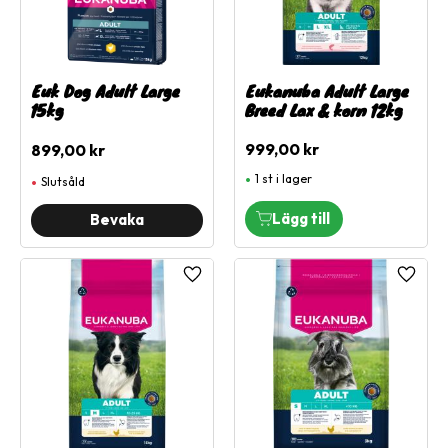
Euk Dog Adult Large
Eukanuba Adult Large
15kg
Breed Lax & korn 12kg
999,00
kr
899,00
kr
1 st i lager
Slutsåld
Lägg till i favoriter
Lägg ti