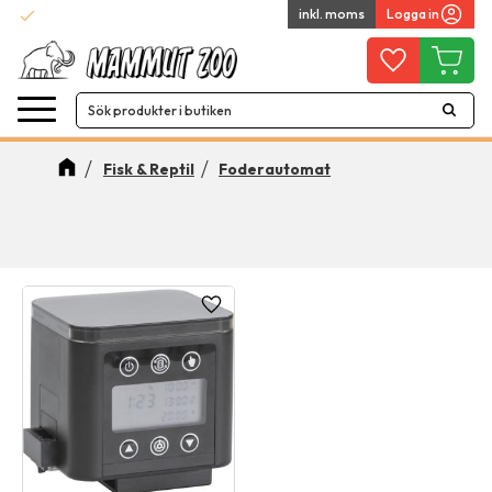
check
inkl. moms
Logga in
Snabba leveranser
Meny
Favoriter
Kundvag
Fisk & Reptil
Foderautomat
Lägg till i favoriter