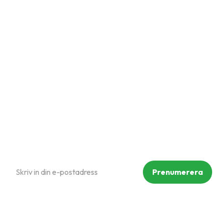
Snabblänkar
Mina sidor
Kundtjänst
Hur handlar jag?
Om oss
Policy och cookies
Reklamation och retur
Köpvillkor
Prenumerera på vårt nyhetsbrev
Prenumerera
Dina personuppgifter behandlas i enlighet med vår
integritetspolicy
.