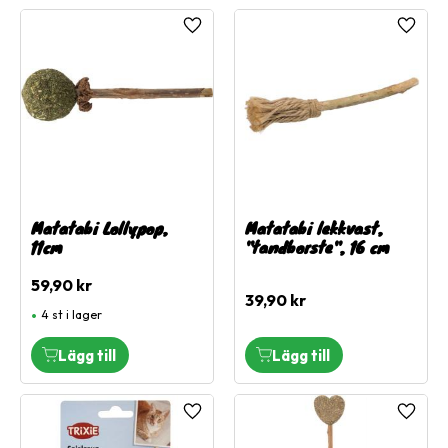
Lägg till i favoriter
Lägg ti
Matatabi Lollypop,
Matatabi lekkvast,
11cm
"tandborste", 16 cm
59,90
kr
39,90
kr
4 st i lager
Lägg till i favoriter
Lägg ti