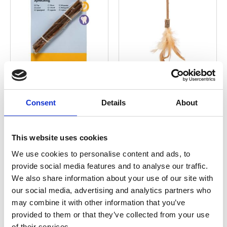
Matatabi tuggpinnar,
Matatabipinne med
10 g
catniphjärta, 23 cm
Consent
Details
About
Matatabi & Kattmynta
42,90
kr
59,90
kr
3 st i lager
Slutsåld
This website uses cookies
We use cookies to personalise content and ads, to
provide social media features and to analyse our traffic.
We also share information about your use of our site with
Lägg till i favoriter
Lägg ti
our social media, advertising and analytics partners who
may combine it with other information that you’ve
provided to them or that they’ve collected from your use
of their services.