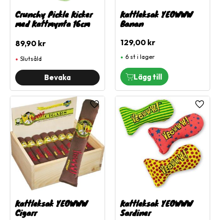
Crunchy Pickle Kicker
Kattleksak YEOWWW
med Kattmynta 16cm
Banan
129,00
kr
89,90
kr
6 st i lager
Slutsåld
Lägg till i favoriter
Lägg ti
Kattleksak YEOWWW
Kattleksak YEOWWW
Cigarr
Sardiner