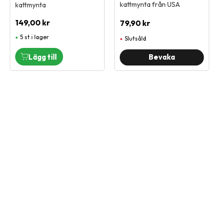
kattmynta från USA
kattmynta
149,00
kr
79,90
kr
5 st i lager
Slutsåld
Vi är en djuraffär som har funnits sedan 1972 och vi som
jobbar här har lång erfarenhet av de flesta sorters djur.
Vi har ett stort sortiment för hund, katt och smådjur