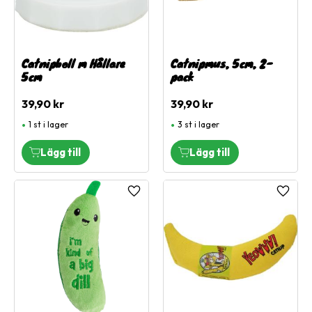
Catnipboll m Hållare
Catnipmus, 5cm, 2-
5cm
pack
39,90
kr
39,90
kr
1 st i lager
3 st i lager
Lägg till i favoriter
Lägg ti