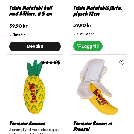
Trixie Matatabi boll
Trixie Matatabihjärta,
med hållare, ø 5 cm
plysch 12cm
59,90
kr
39,90
kr
3 st i lager
Slutsåld
Lägg till i favoriter
Lägg ti
Yeowww Ananas
Yeowww Banan m
Prassel
Sprängfylld med ekologisk