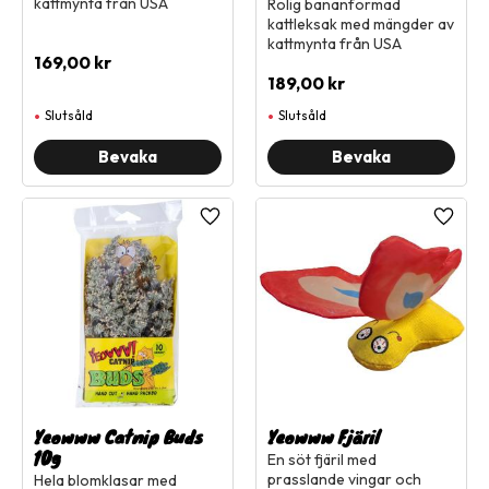
kattmynta från USA
Rolig bananformad
kattleksak med mängder av
kattmynta från USA
169,00
kr
189,00
kr
Slutsåld
Slutsåld
Lägg till i favoriter
Lägg ti
Yeowww Catnip Buds
Yeowww Fjäril
10g
En söt fjäril med
prasslande vingar och
Hela blomklasar med