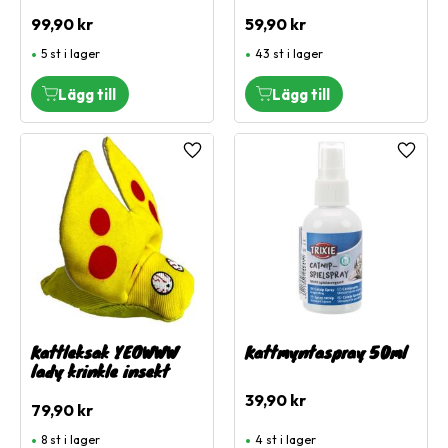
99,90
kr
59,90
kr
5 st i lager
43 st i lager
Lägg till i favoriter
Lägg ti
Kattleksak YEOWWW
Kattmyntaspray 50ml
lady krinkle insekt
39,90
kr
79,90
kr
8 st i lager
4 st i lager