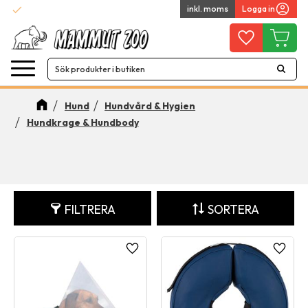
check
inkl. moms
Logga in
Snabba leveranser
Meny
Favoriter
Kundvag
Hund
Hundvård & Hygien
Hundkrage & Hundbody
FILTRERA
SORTERA
Lägg till i favoriter
Lägg ti