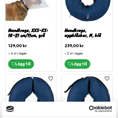
Hundkrage, XXS-XS:
Hundkrage,
18-21 cm/11cm, grå
uppblåsbar, M, blå
129,00
kr
239,00
kr
4 st i lager
2 st i lager
Lägg till i favoriter
Lägg ti