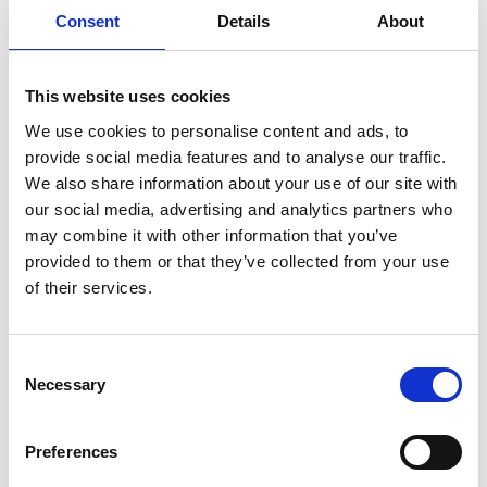
Consent
Details
About
Hundkrage,
Hundkrage, upplåsbar,
uppblåsbar, S
XS, 20-24cm, blå
This website uses cookies
Uppblåsbar skyddskrage
179,00
kr
We use cookies to personalise content and ads, to
199,00
kr
provide social media features and to analyse our traffic.
1 st i lager
1 st i lager
We also share information about your use of our site with
our social media, advertising and analytics partners who
may combine it with other information that you’ve
provided to them or that they’ve collected from your use
of their services.
C
Necessary
o
n
s
Preferences
e