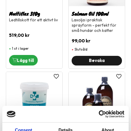
Multiflex 310g
Salmon Oil 100ml
Ledtillskott för ett aktivt liv
Laxolja i praktisk
sprayform - perfekt för
små hundar och katter
519,00
kr
99,00
kr
1 st i lager
Slutsåld
Lägg till i favoriter
Lägg ti
Consent
Details
About