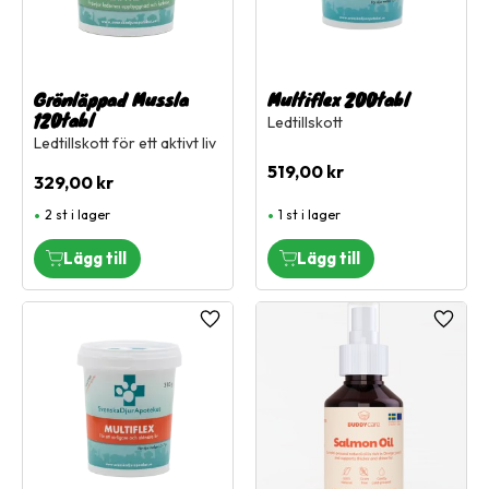
Grönläppad Mussla
Multiflex 200tabl
120tabl
Ledtillskott
Ledtillskott för ett aktivt liv
519,00
kr
329,00
kr
2 st i lager
1 st i lager
Lägg till i favoriter
Lägg ti