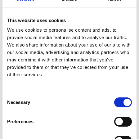
Senior 310g
Standardt Omega 3
Fiskolja, 500ml
Ledtillskott för ett aktivt liv
Fiskolja från vildfångad
This website uses cookies
fisk
519,00
kr
We use cookies to personalise content and ads, to
299,00
kr
provide social media features and to analyse our traffic.
2 st i lager
4 st i lager
We also share information about your use of our site with
our social media, advertising and analytics partners who
may combine it with other information that you’ve
provided to them or that they’ve collected from your use
23
%
of their services.
Lägg till i favoriter
C
Necessary
o
n
s
Preferences
e
n
Svensk Djurapotekets