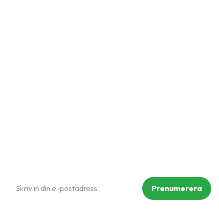
Snabblänkar
Mina sidor
Kundtjänst
Hur handlar jag?
Om oss
Policy och cookies
Reklamation och retur
Köpvillkor
Prenumerera på vårt nyhetsbrev
Prenumerera
Dina personuppgifter behandlas i enlighet med vår
integritetspolicy
.