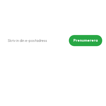
Reklamation och retur
Köpvillkor
Prenumerera på vårt nyhetsbrev
Prenumerera
Dina personuppgifter behandlas i enlighet med vår
integritetspolicy
.
Följ oss på sociala medier
Copyright © Mammut Zoo