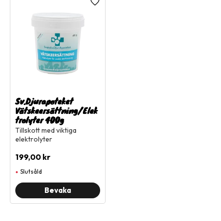
Lägg till i favoriter
Sv.Djurapoteket
Vätskeersättning/Elek
trolyter 400g
Tillskott med viktiga
elektrolyter
199,00
kr
Slutsåld