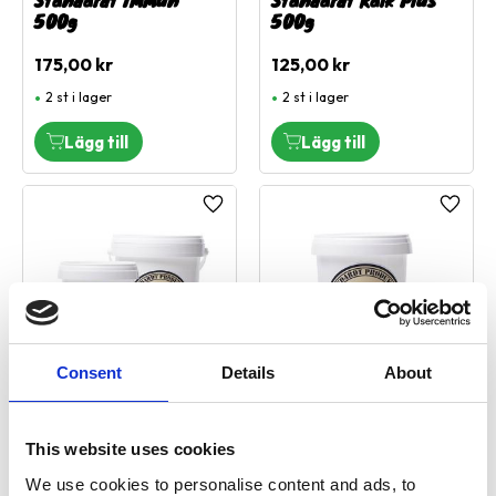
500g
500g
175,00
kr
125,00
kr
2 st i lager
2 st i lager
Lägg till i favoriter
Lägg ti
Consent
Details
About
Standardt Laga Mat
Standardt Mage 150g
300g
This website uses cookies
Kosttillskott mot diarre och
lös avföring
Kosttillskott för komplett
We use cookies to personalise content and ads, to
vitamin och mineraltillskott