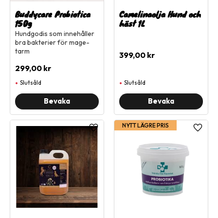
Buddycare Probiotica
Camelinaolja Hund och
150g
häst 1L
Hundgodis som innehåller
bra bakterier för mage-
tarm
399,00
kr
299,00
kr
Slutsåld
Slutsåld
NYTT LÄGRE PRIS
Lägg till i favoriter
Lägg ti