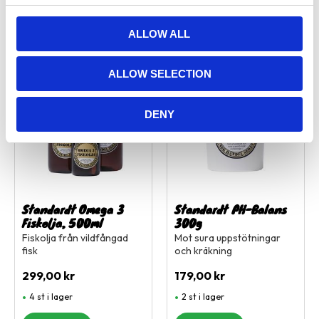
c
t
ALLOW ALL
i
o
Lägg till i favoriter
Lägg ti
ALLOW SELECTION
n
DENY
Standardt Omega 3
Standardt PH-Balans
Fiskolja, 500ml
300g
Fiskolja från vildfångad
Mot sura uppstötningar
fisk
och kräkning
299,00
kr
179,00
kr
4 st i lager
2 st i lager