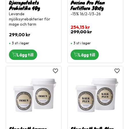
Djurapotekets
Purina Pro Plan
Probiotika 40g
Fortiflora 30x1g
Levande
-15% 16/2-1/3-26
mjölksyrebakterier för
mage och tarm
254,15
kr
299,00
kr
299,00
kr
3 st i lager
3 st i lager
Lägg till i favoriter
Lägg ti
Standardt Immun
Standardt Kalk Plus