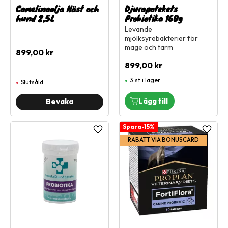
Camelinaolja Häst och
Djurapotekets
hund 2,5L
Probiotika 160g
Levande
mjölksyrebakterier för
mage och tarm
899,00
kr
899,00
kr
3 st i lager
Slutsåld
15
%
Lägg till i favoriter
Lägg ti
RABATT VIA BONUSCARD