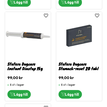
Lägg till i favoriter
Lägg ti
Statera Dogcare
Statera Dogcare
Instant Diastop 15g
Stomach-reset 20 tabl
99,00
kr
99,00
kr
6 st i lager
6 st i lager