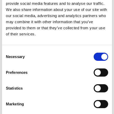
provide social media features and to analyse our traffic.
175,00
kr
120,00
kr
We also share information about your use of our site with
5 st i lager
our social media, advertising and analytics partners who
Slutsåld
may combine it with other information that you’ve
provided to them or that they’ve collected from your use
of their services.
Lägg till i favoriter
Lägg ti
C
Necessary
o
n
s
Preferences
e
n
t
Statistics
Standardt Mage Plus
Standardt Nöt Benmjöl
S
150g
500g
e
Marketing
209,00
kr
125,00
kr
l
e
2 st i lager
3 st i lager