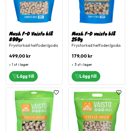
Mush F-D Vaisto blå
Mush F-D vaisto blå
800gr
250g
Frystorkad helfoder/godis
Frystorkad helfoder/godis
499,00
kr
179,00
kr
1 st i lager
3 st i lager
Lägg till i favoriter
Lägg ti