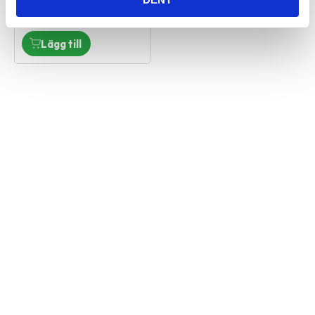
1 st i lager
Vi är en djuraffär som har funnits sedan 1972 och vi som
jobbar här har lång erfarenhet av de flesta sorters djur.
Vi har ett stort sortiment för hund, katt och smådjur
men även produkter för fågel, fisk, reptil och häst.