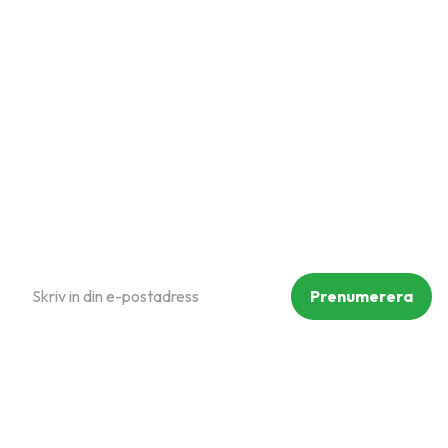
Kundtjänst
Hur handlar jag?
Om oss
Policy och cookies
Reklamation och retur
Köpvillkor
Prenumerera på vårt nyhetsbrev
Prenumerera
Dina personuppgifter behandlas i enlighet med vår
integritetspolicy
.
Följ oss på sociala medier