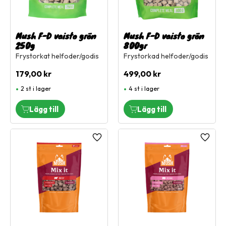
Mush F-D vaisto grön
Mush F-D vaisto grön
250g
800gr
Frystorkat helfoder/godis
Frystorkad helfoder/godis
179,00
kr
499,00
kr
2 st i lager
4 st i lager
Lägg till i favoriter
Lägg ti