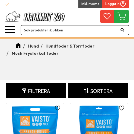
check
inkl. moms
Logga in
Fri Frakt över 799 SEK
Meny
Favoriter
Kundvag
Hund
Hundfoder & Torrfoder
Mush Frystorkat foder
FILTRERA
SORTERA
Lägg till i favoriter
Lägg ti