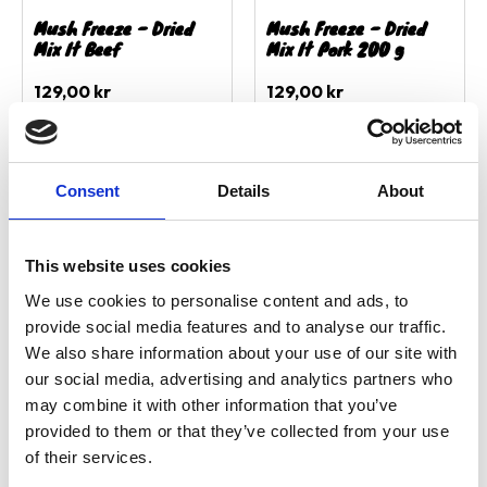
Mush Freeze - Dried
Mush Freeze - Dried
Mix It Beef
Mix It Pork 200 g
129,00
kr
129,00
kr
7 st i lager
3 st i lager
Consent
Details
About
Lägg till i favoriter
Lägg ti
This website uses cookies
We use cookies to personalise content and ads, to
provide social media features and to analyse our traffic.
We also share information about your use of our site with
our social media, advertising and analytics partners who
may combine it with other information that you’ve
provided to them or that they’ve collected from your use
Mush Freeze - Dried
Mush Hellä FD kyckling
of their services.
Mixed It Chicken 200 g
250gr