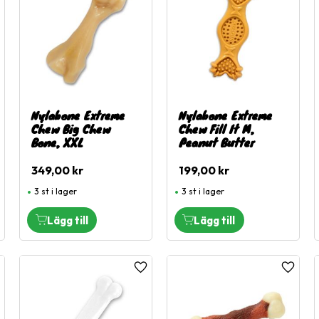
Nylabone Extreme
Nylabone Extreme
Chew Big Chew
Chew Fill It M,
Bone, XXL
Peanut Butter
349,00
kr
199,00
kr
3 st i lager
3 st i lager
ägg till i favoriter
Lägg till i favoriter
Lägg til