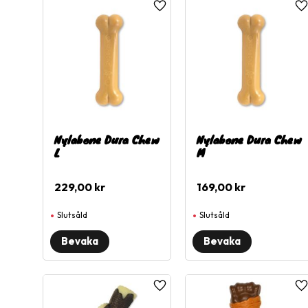
Lägg till i favoriter
L
Nylabone Dura Chew
Nylabone Dura Chew
L
M
229,00
kr
169,00
kr
Slutsåld
Slutsåld
Lägg till i favoriter
L