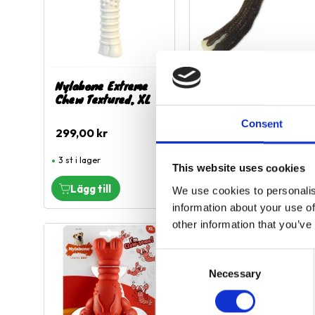
Nylabone Extreme
Nylabone Extreme
Chew Textured, XL
Chew Wooden Stick
XL, Bacon
Consent
299,00
kr
229,00
kr
3 st i lager
1 st i lager
This website uses cookies
We use cookies to personalis
information about your use of
other information that you’ve
Lägg till i favoriter
L
C
Necessary
o
n
s