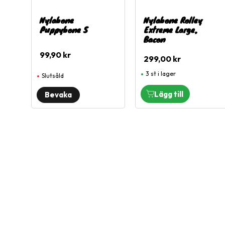
Nylabone
Nylabone Rolley
Puppybone S
Extreme Large,
Bacon
99,90
kr
299,00
kr
3 st i lager
Slutsåld