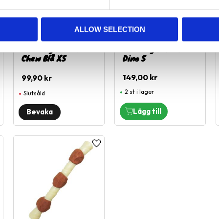
ALLOW SELECTION
Nylabone Puppy
Nylabone Puppy
Teething Dental
Teething Dental
Chew Blå XS
Dino S
149,00
kr
99,90
kr
2 st i lager
Slutsåld
ägg till i favoriter
Lägg till i favoriter