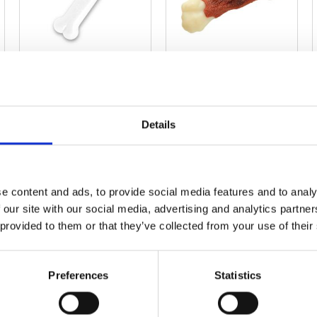
Nylabone Extreme
Nylabone Extreme
Chew XS
Femur M
Details
99,90
kr
169,00
kr
2 st i lager
Slutsåld
e content and ads, to provide social media features and to analy
 our site with our social media, advertising and analytics partn
 provided to them or that they’ve collected from your use of their
ägg till i favoriter
Lägg till i favoriter
Lägg til
Preferences
Statistics