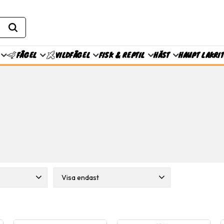
FISK & REPTIL
HÄST
HAUPT LAKRI
FÅGEL
VILDFÅGEL
Visa endast
Finns i lager
19