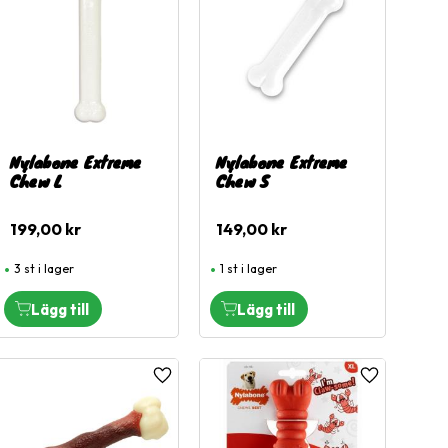
Nylabone Extreme
Nylabone Extreme
Chew L
Chew S
199,00
kr
149,00
kr
3 st i lager
1 st i lager
l i favoriter
Lägg till i favoriter
Lägg till i fa