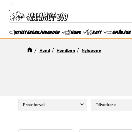
check
Fri Frakt över 799 SEK
ERBJUDANDEN
NYHETER
HUND
KATT
SMÅDJUR
Hund
Hundben
Nylabone
Prisintervall
Tillverkare
Nylabone
27
69
379