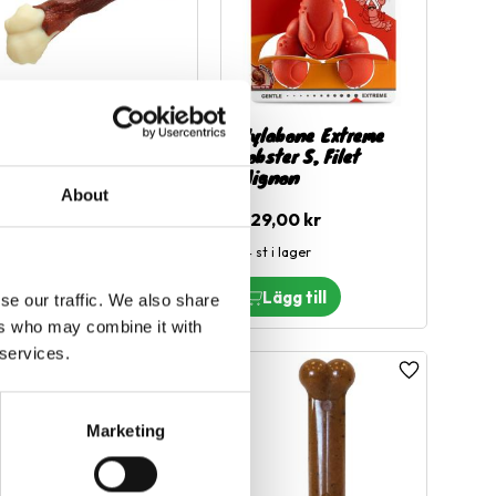
Nylabone Extreme
Nylabone Extreme
Femur XL
Lobster S, Filet
Mignon
About
299,00
kr
229,00
kr
4 st i lager
Slutsåld
se our traffic. We also share
ers who may combine it with
 services.
l i favoriter
Lägg till i favoriter
Lägg till i fa
Marketing