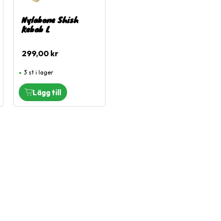
Nylabone Shish
Kebab L
299,00
kr
3 st i lager
Snabblänkar
Mina sidor
Kundtjänst