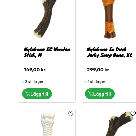
Nylabone EC Wooden
Nylabone Ec Duck
Stick, M
Jerky Soup Bone, XL
149,00
kr
299,00
kr
2 st i lager
1 st i lager
Lägg till i favoriter
L