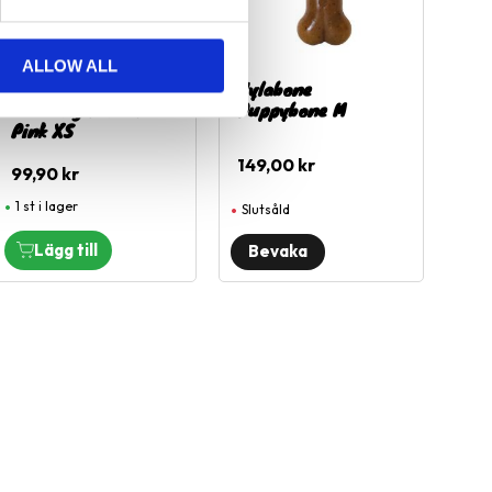
ALLOW ALL
Nylabone Puppy
Nylabone
Teething Dental
Puppybone M
Pink XS
149,00
kr
99,90
kr
1 st i lager
Slutsåld