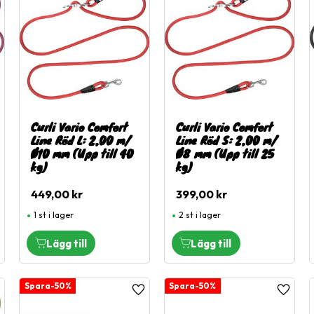
Curli Vario Comfort
Curli Vario Comfort
Line Röd L: 2,00 m/
Line Röd S: 2,00 m/
Ø10 mm (Upp till 40
Ø8 mm (Upp till 25
kg)
kg)
449,00
kr
399,00
kr
1 st i lager
2 st i lager
50
%
50
%
ägg till i favoriter
Lägg till i favoriter
Lägg til