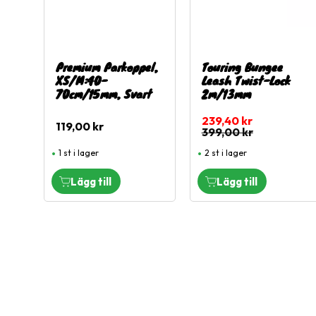
Premium Parkoppel,
Touring Bungee
XS/M:40-
Leash Twist-Lock
70cm/15mm, Svart
2m/13mm
239,40
kr
119,00
kr
399,00
kr
1 st i lager
2 st i lager