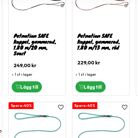
Petnation SAFE
Petnation SAFE
Koppel, gummerad,
Koppel, gummerad,
1.80 m/20 mm,
1.80 m/13 mm, röd
Svart
229,00
kr
249,00
kr
1 st i lager
1 st i lager
40
%
40
%
ägg till i favoriter
Lägg till i favoriter
Lägg til