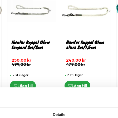
Hunter Koppel Glow
Hunter Koppel Glow
Leopard 2m/2cm
stars 2m/1,5cm
250,00
kr
240,00
kr
499,00
kr
479,00
kr
2 st i lager
2 st i lager
40
%
40
%
ägg till i favoriter
Lägg till i favoriter
Lägg til
Details