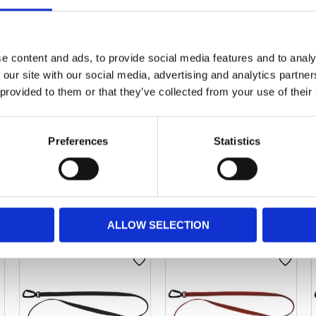
e content and ads, to provide social media features and to analy
 our site with our social media, advertising and analytics partn
 provided to them or that they’ve collected from your use of their
Move Leash
Move Leash
1,5/10mm Blue
1,5/15mm Blue
Preferences
Statistics
209,40
kr
227,40
kr
349,00
kr
379,00
kr
3 st i lager
3 st i lager
ALLOW SELECTION
ägg till i favoriter
Lägg till i favoriter
Lägg til