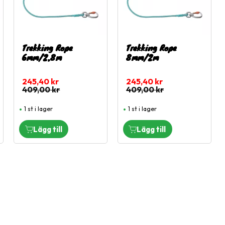
Trekking Rope
Trekking Rope
6mm/2,8m
8mm/2m
245,40
kr
245,40
kr
409,00
kr
409,00
kr
1 st i lager
1 st i lager
Snabblänkar