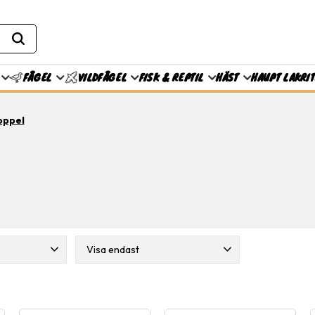
FISK & REPTIL
HÄST
HAUPT LAKRI
FÅGEL
VILDFÅGEL
oppel
Visa endast
12
Finns i lager
33
tta
4