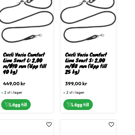
Curli Vario Comfort
Curli Vario Comfort
Line Svart L: 2,00
Line Svart S: 2,00
m/Ø10 mm (Upp till
m/Ø8 mm (Upp till
40 kg)
25 kg)
449,00
kr
399,00
kr
2 st i lager
2 st i lager
l i favoriter
Lägg till i favoriter
Lägg till i fa