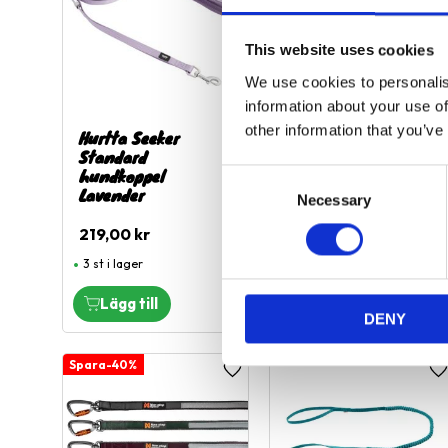
This website uses cookies
We use cookies to personalis
information about your use of
other information that you’ve
Hurtta Seeker
Hurtta Seeker
Standard
Standard
hundkoppel
hundkoppel stream
C
Lavender
Necessary
o
219,00
kr
n
219,00
kr
s
3 st i lager
3 st i lager
e
n
DENY
t
S
40
%
e
Lägg till i favoriter
L
l
e
c