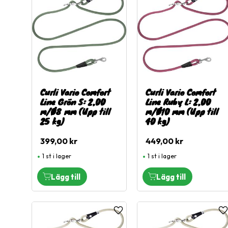
Curli Vario Comfort
Curli Vario Comfort
Line Grön S: 2,00
Line Ruby L: 2,00
m/Ø8 mm (Upp till
m/Ø10 mm (Upp till
25 kg)
40 kg)
399,00
kr
449,00
kr
1 st i lager
1 st i lager
Lägg till i favoriter
L