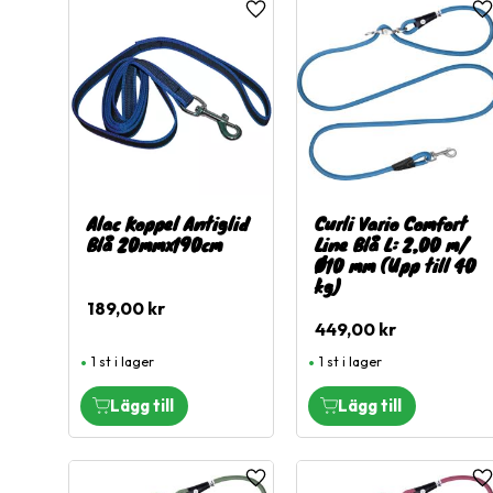
Lägg till i favoriter
L
Alac Koppel Antiglid
Curli Vario Comfort
Blå 20mmx190cm
Line Blå L: 2,00 m/
Ø10 mm (Upp till 40
kg)
189,00
kr
449,00
kr
1 st i lager
1 st i lager
Lägg till i favoriter
L