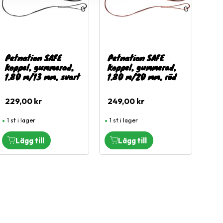
Petnation SAFE
Petnation SAFE
Koppel, gummerad,
Koppel, gummerad,
1.80 m/13 mm, svart
1.80 m/20 mm, röd
229,00
kr
249,00
kr
1 st i lager
1 st i lager
l i favoriter