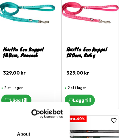
Hurtta Eco Koppel
Hurtta Eco Koppel
180cm, Peacock
180cm, Ruby
329,00
kr
329,00
kr
2 st i lager
2 st i lager
40
%
40
%
l i favoriter
Lägg till i favoriter
Lägg till i fa
About