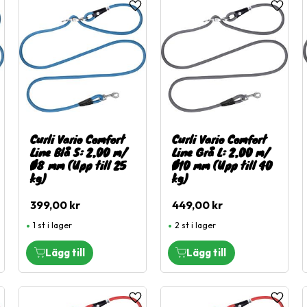
ägg till i favoriter
Lägg till i favoriter
Lägg til
Curli Vario Comfort
Curli Vario Comfort
Line Blå S: 2,00 m/
Line Grå L: 2,00 m/
Ø8 mm (Upp till 25
Ø10 mm (Upp till 40
kg)
kg)
399,00
kr
449,00
kr
1 st i lager
2 st i lager
ägg till i favoriter
Lägg till i favoriter
Lägg til