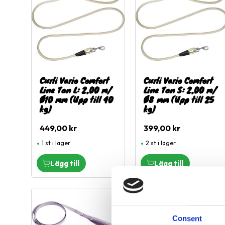
Curli Vario Comfort
Curli Vario Comfort
Line Tan L: 2,00 m/
Line Tan S: 2,00 m/
Ø10 mm (Upp till 40
Ø8 mm (Upp till 25
kg)
kg)
449,00
kr
399,00
kr
1 st i lager
2 st i lager
Lägg till i favoriter
L
Consent