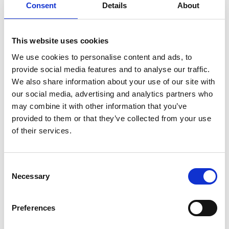
Consent
Details
About
Hygger Flytande
Slamsugare Easy Clean
This website uses cookies
algmagnet M
25,5cm, bred
We use cookies to personalise content and ads, to
provide social media features and to analyse our traffic.
259,00
kr
249,00
kr
We also share information about your use of our site with
1 st i lager
2 st i lager
our social media, advertising and analytics partners who
may combine it with other information that you’ve
provided to them or that they’ve collected from your use
of their services.
Lägg till i favoriter
C
Necessary
o
n
s
Preferences
e
n