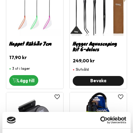
Happet Räkhåv 7cm
Hygger Aquascaping
Kit 6-delars
17,90
kr
249,00
kr
3 st i lager
Slutsåld
Lägg till i favoriter
Lägg ti