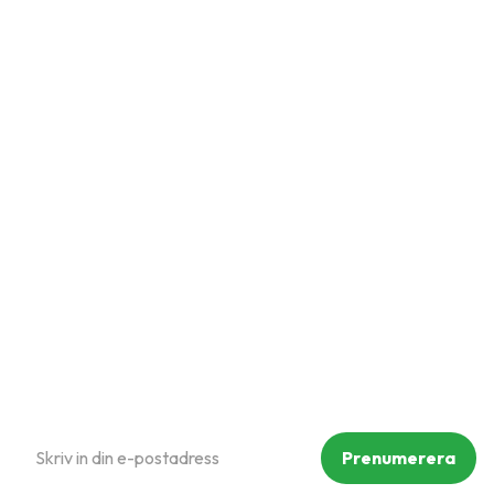
Snabblänkar
Mina sidor
Kundtjänst
Hur handlar jag?
Om oss
Policy och cookies
Reklamation och retur
Köpvillkor
Prenumerera på vårt nyhetsbrev
Prenumerera