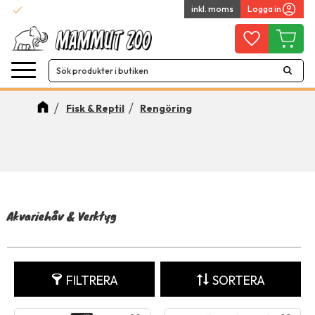
check
inkl. moms
Logga in
Snabba leveranser
Meny
Favoriter
Kundvag
Fisk & Reptil
Rengöring
Handla efter kategori
Akvariehåv & Verktyg
FILTRERA
SORTERA