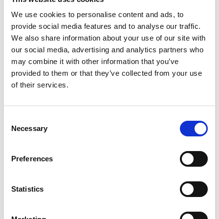
19,90
kr
39,90
kr
We use cookies to personalise content and ads, to
10 st i lager
5 st i lager
provide social media features and to analyse our traffic.
We also share information about your use of our site with
our social media, advertising and analytics partners who
may combine it with other information that you’ve
Lägg till i favoriter
Lägg ti
provided to them or that they’ve collected from your use
of their services.
C
Necessary
o
n
s
Preferences
e
Tandborste, hund och
Tandvårdsset katt 2
katt, 15cm 4st
borstar+tandkräm
n
Tandborstar till katter och
Tandvårdskit till katt
t
Statistics
små hundar
S
89,90
kr
e
49,90
kr