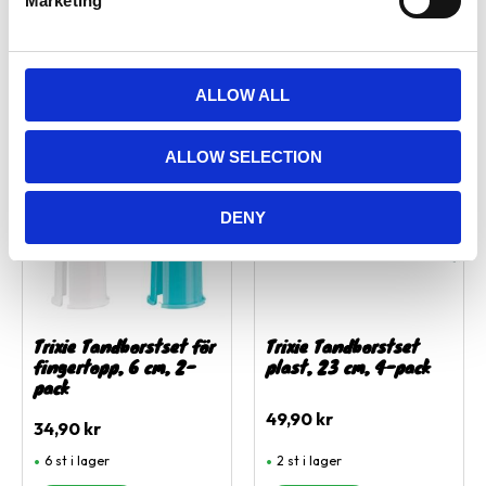
Marketing
l
1 st i lager
1 st i lager
e
c
t
ALLOW ALL
i
Lägg till i favoriter
Lägg ti
o
ALLOW SELECTION
n
DENY
Trixie Tandborstset för
Trixie Tandborstset
fingertopp, 6 cm, 2-
plast, 23 cm, 4-pack
pack
49,90
kr
34,90
kr
6 st i lager
2 st i lager