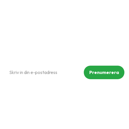
Hur handlar jag?
Om oss
Policy och cookies
Reklamation och retur
Köpvillkor
Prenumerera på vårt nyhetsbrev
Prenumerera
Dina personuppgifter behandlas i enlighet med vår
integritetspolicy
.
Följ oss på sociala medier