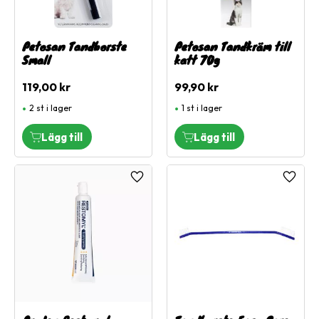
Petosan Tandborste
Petosan Tandkräm till
Small
katt 70g
119,00
kr
99,90
kr
2 st i lager
1 st i lager
Lägg till i favoriter
Lägg ti