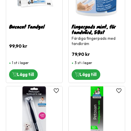
Bucacat Tandgel
Fingerpads mint, för
tandvård, 50st
Färdiga fingerpads med
tandkräm
99,90
kr
79,90
kr
1 st i lager
3 st i lager
Lägg till i favoriter
Lägg ti