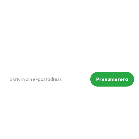
Hur handlar jag?
Om oss
Policy och cookies
Reklamation och retur
Köpvillkor
Prenumerera på vårt nyhetsbrev
Prenumerera
Dina personuppgifter behandlas i enlighet med vår
integritetspolicy
.
Följ oss på sociala medier