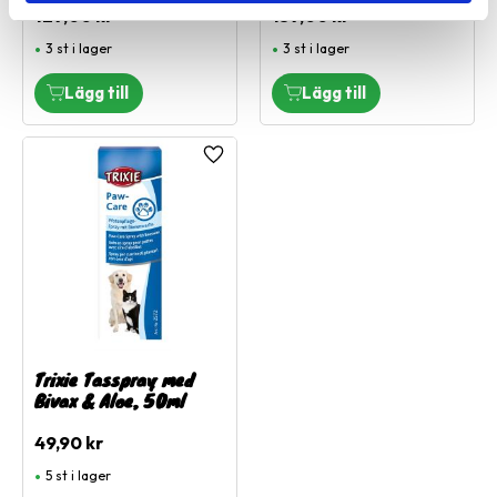
129,00
kr
159,00
kr
3 st i lager
3 st i lager
Lägg till i favoriter
Trixie Tasspray med
Bivax & Aloe, 50ml
49,90
kr
5 st i lager