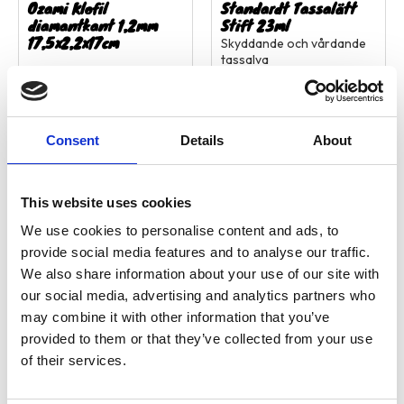
Ozami Klofil
Standardt Tassalätt
diamantkant 1,2mm
Stift 23ml
17,5x2,2x17cm
Skyddande och vårdande
tassalva
99,90
kr
59,00
kr
2 st i lager
8 st i lager
Consent
Details
About
This website uses cookies
Lägg till i favoriter
Lägg ti
We use cookies to personalise content and ads, to
provide social media features and to analyse our traffic.
We also share information about your use of our site with
our social media, advertising and analytics partners who
may combine it with other information that you’ve
provided to them or that they’ve collected from your use
of their services.
Tassalva med Bivax
Trixie Batteridriven