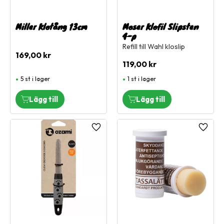
Miller Klotång 13cm
Moser Klofil Slipsten
4-p
Refill till Wahl kloslip
169,00
kr
119,00
kr
5 st i lager
1 st i lager
Lägg till i favoriter
Lägg ti