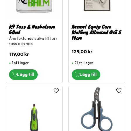
K9 Tass & Nosbalsam
Kennel Equip Care
50ml
Klotång Allround Grå S
14cm
Återfuktande salva till torr
tass och nos
129,00
kr
119,00
kr
1 st i lager
21 st i lager
Lägg till i favoriter
Lägg ti