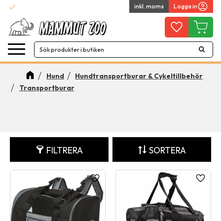
check
inkl. moms
Logga in
Snabba leveranser
Meny
Favoriter
Kundvag
Hund
Hundtransportburar & Cykeltillbehör
Transportburar
FILTRERA
SORTERA
Lägg till i favoriter
Lägg ti