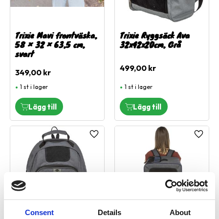
Trixie Mavi frontväska,
Trixie Ryggsäck Ava
58 × 32 × 63,5 cm,
32x42x20cm, Grå
svart
499,00
kr
349,00
kr
1 st i lager
1 st i lager
Lägg till i favoriter
Lägg ti
Consent
Details
About