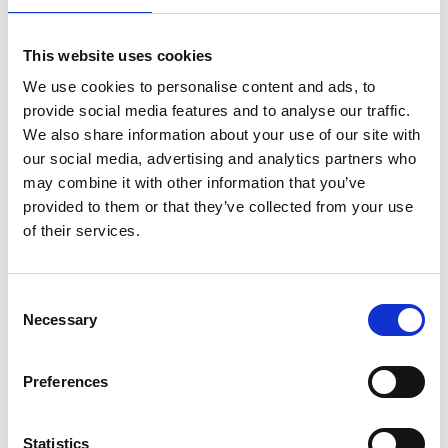
Trixie Ryggsäck Dan
Trixie Ryggsäck Tara
34xh44x26cm, Grå
2in1 25x38x50cm
This website uses cookies
Grå/blå
We use cookies to personalise content and ads, to
529,00
kr
649,00
kr
provide social media features and to analyse our traffic.
We also share information about your use of our site with
2 st i lager
Slutsåld
our social media, advertising and analytics partners who
may combine it with other information that you’ve
provided to them or that they’ve collected from your use
of their services.
Lägg till i favoriter
Lägg ti
C
Necessary
o
n
s
Preferences
e
n
Trixie Transportväska
Trixie Transportväska
t
Statistics