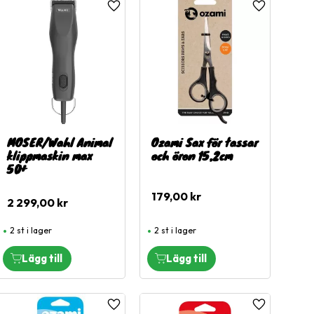
l i favoriter
Lägg till i favoriter
Lägg till i fa
MOSER/Wahl Animal
Ozami Sax för tassar
klippmaskin max
och öron 15,2cm
50+
179,00
kr
2 299,00
kr
2 st i lager
2 st i lager
l i favoriter
Lägg till i favoriter
Lägg till i fa