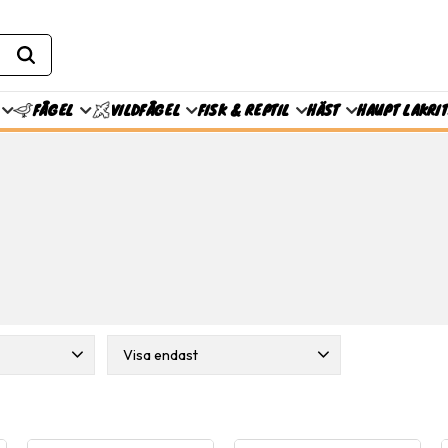
FISK & REPTIL
HÄST
HAUPT LAKRI
FÅGEL
VILDFÅGEL
Visa endast
Finns i lager
16
azo
4