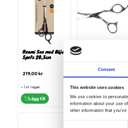
Ozami Sax med Böjd
Professional Sax,
Spets 20,3cm
Öron/tass 13cm
Öron & tassax
Consent
219,00
kr
199,00
kr
1 st i lager
2 st i lager
This website uses cookies
We use cookies to personalis
information about your use of
other information that you’ve
Lägg till i favoriter
L
C