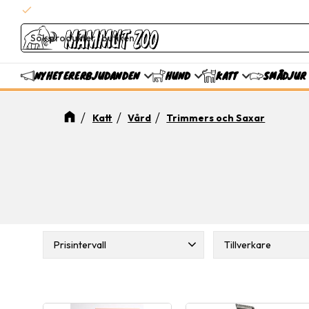
check
Snabba leveranser
ERBJUDANDEN
NYHETER
HUND
KATT
SMÅDJUR
Katt
Vård
Trimmers och Saxar
Prisintervall
Tillverkare
Companion
1
79
2 299
Gibbon
2
Im
Moser
2