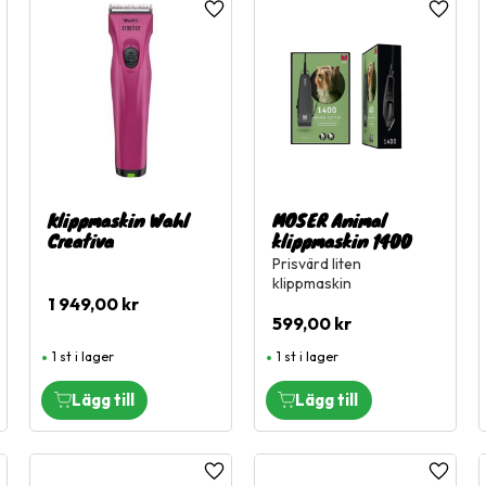
ägg till i favoriter
Lägg till i favoriter
Lägg til
Klippmaskin Wahl
MOSER Animal
Creativa
klippmaskin 1400
Prisvärd liten
klippmaskin
1 949,00
kr
599,00
kr
1 st i lager
1 st i lager
ägg till i favoriter
Lägg till i favoriter
Lägg til