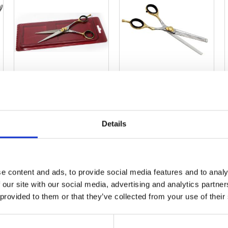
Sax Allround
Sax Effiler
Guldhandtag 16,5cm
Guldhandtag Enkel
Ställbart motstånd &
För urtunning av päls
kan slipas om
Details
499,00
kr
499,00
kr
1 st i lager
1 st i lager
e content and ads, to provide social media features and to analy
 our site with our social media, advertising and analytics partn
 provided to them or that they’ve collected from your use of their
10
%
ägg till i favoriter
Lägg till i favoriter
Lägg til