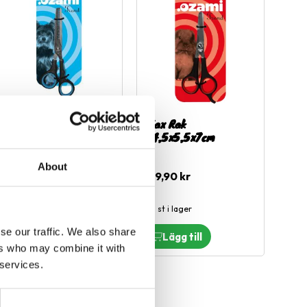
Sax Effillering,
Sax Rak
Dubbel, 17,8cm
14,5x5,5x7cm
Dubbel effilering
About
79,90
kr
249,00
kr
1 st i lager
3 st i lager
se our traffic. We also share
ers who may combine it with
 services.
l i favoriter