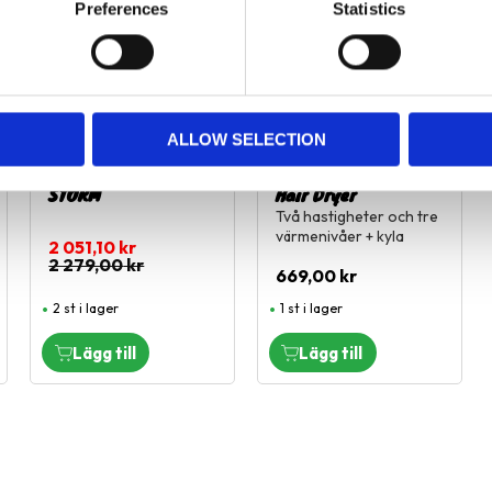
Preferences
Statistics
ALLOW SELECTION
WAHL klippmaskin
Wahl Protect 1500w
STORM
Hair Dryer
Två hastigheter och tre
värmenivåer + kyla
2 051,10
kr
2 279,00
kr
669,00
kr
2 st i lager
1 st i lager