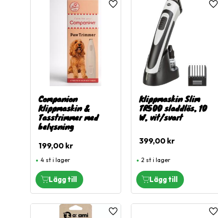
Lägg till i favoriter
L
Visa fler
Companion
Klippmaskin Slim
Klippmaskin &
TR500 sladdlös, 10
Tasstrimmer med
W, vit/svart
belysning
399,00
kr
199,00
kr
4 st i lager
2 st i lager
Lägg till i favoriter
L