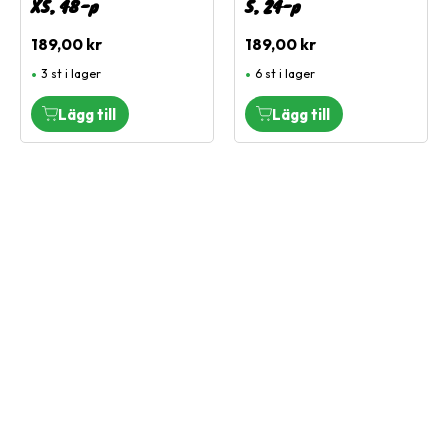
XS, 48-p
S, 24-p
189,00
kr
189,00
kr
3 st i lager
6 st i lager
Vi är en djuraffär som har funnits sedan 1972 och vi som
jobbar här har lång erfarenhet av de flesta sorters djur.
Vi har ett stort sortiment för hund, katt och smådjur