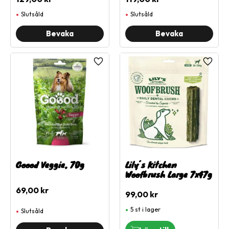
Slutsåld
Slutsåld
Lägg till i favoriter
Lägg ti
Goood Veggie, 70g
Lily´s Kitchen
Woofbrush Large 7x47g
69,00
kr
99,00
kr
5 st i lager
Slutsåld