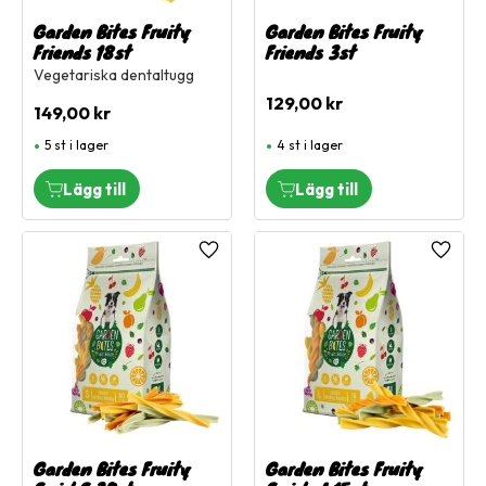
Garden Bites Fruity
Garden Bites Fruity
Friends 18st
Friends 3st
Vegetariska dentaltugg
129,00
kr
149,00
kr
5 st i lager
4 st i lager
Lägg till i favoriter
Lägg ti
Garden Bites Fruity
Garden Bites Fruity