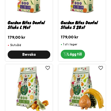
Garden Bites Dental
Garden Bites Dental
Sticks L 14st
Sticks S 28st
179,00
kr
179,00
kr
1 st i lager
Slutsåld
Lägg till i favoriter
Lägg ti