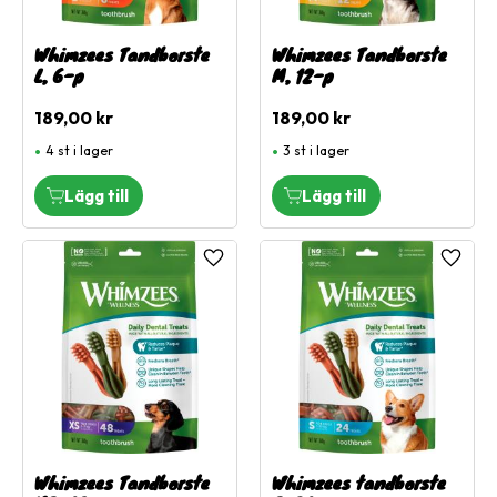
Whimzees Tandborste
Whimzees Tandborste
L, 6-p
M, 12-p
189,00
kr
189,00
kr
4 st i lager
3 st i lager
Lägg till i favoriter
Lägg ti
Whimzees Tandborste
Whimzees tandborste