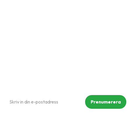
Snabblänkar
Mina sidor
Kundtjänst
Hur handlar jag?
Om oss
Policy och cookies
Reklamation och retur
Köpvillkor
Prenumerera på vårt nyhetsbrev
Prenumerera
Dina personuppgifter behandlas i enlighet med vår
integritetspolicy
.