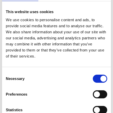
Lägg till i favoriter
Lägg ti
This website uses cookies
We use cookies to personalise content and ads, to
provide social media features and to analyse our traffic.
We also share information about your use of our site with
our social media, advertising and analytics partners who
may combine it with other information that you’ve
provided to them or that they’ve collected from your use
Monster Dental Veg. L
Monster Dental Veg. M
of their services.
28st
28st
199,00
kr
179,00
kr
C
1 st i lager
2 st i lager
Necessary
o
n
s
Preferences
e
Lägg till i favoriter
Lägg ti
n
t
Statistics