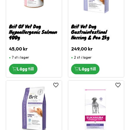
Brit GF Vet Dog
Brit Vet Dog
Hypoallergenic Salmon
Gastrointestinal
400g
Herring & Pea 2kg
45,00
kr
249,00
kr
7 st i lager
2 st i lager
Lägg till i favoriter
Lägg ti