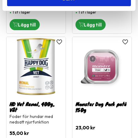
185,00
kr
449,00
kr
1 st i lager
1 st i lager
Lägg till i favoriter
Lägg ti
HD Vet Renal, 400g,
Monster Dog Pork patè
Våt
150g
Foder för hundar med
nedsatt njurfunktion
23,00
kr
55,00
kr