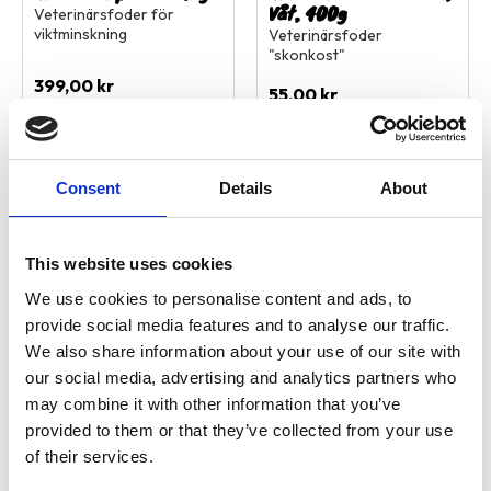
Våt, 400g
Veterinärsfoder för
viktminskning
Veterinärsfoder
"skonkost"
399,00
kr
55,00
kr
1 st i lager
Slutsåld
Consent
Details
About
Lägg till i favoriter
Lägg ti
This website uses cookies
We use cookies to personalise content and ads, to
provide social media features and to analyse our traffic.
We also share information about your use of our site with
our social media, advertising and analytics partners who
may combine it with other information that you’ve
provided to them or that they’ve collected from your use
HD Vet Hypersens 4kg
HD Vet Hypersens. 1kg
of their services.
Foder med vaktel och
Foder vid foderintolerans