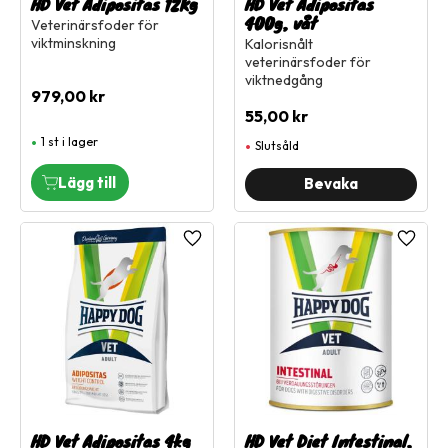
HD Vet Adipositas 12Kg
HD Vet Adipositas
400g, våt
Veterinärsfoder för
viktminskning
Kalorisnålt
veterinärsfoder för
viktnedgång
979,00
kr
55,00
kr
1 st i lager
Slutsåld
Lägg till i favoriter
Lägg ti
HD Vet Adipositas 4kg
HD Vet Diet Intestinal,