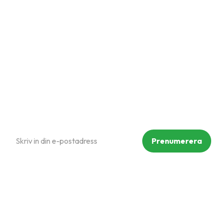
Kundtjänst
Hur handlar jag?
Om oss
Policy och cookies
Reklamation och retur
Köpvillkor
Prenumerera på vårt nyhetsbrev
Prenumerera
Dina personuppgifter behandlas i enlighet med vår
integritetspolicy
.
Följ oss på sociala medier