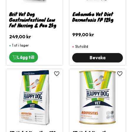
Brit Vet Dog
Eukanuba Vet Diet
Gastrointestinal Low
Dermatosis FP 12kg
Fat Herring & Pea 2kg
999,00
kr
249,00
kr
1 st i lager
Slutsåld
Lägg till i favoriter
Lägg ti