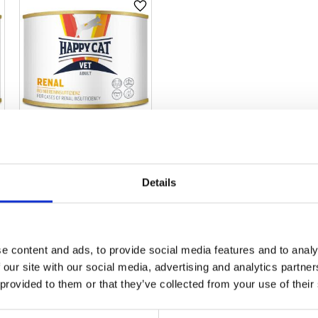
ägg till i favoriter
Lägg till i favoriter
HCV Renal 200g
Veterinärsfoder som
stödjer njurfunktionen
Details
42,00
kr
10 st i lager
e content and ads, to provide social media features and to analy
 our site with our social media, advertising and analytics partn
 provided to them or that they’ve collected from your use of their