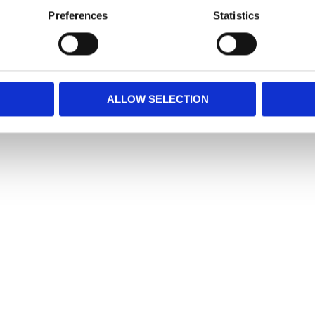
Preferences
Statistics
Snabblänkar
Mina sidor
ALLOW SELECTION
Kundtjänst
Hur handlar jag?
Om oss
Policy och cookies
Reklamation och retur
Köpvillkor