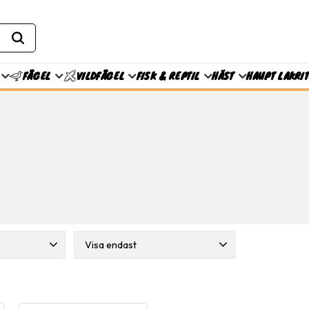
FISK & REPTIL
HÄST
HAUPT LAKRI
FÅGEL
VILDFÅGEL
Visa endast
ary Diets
Finns i lager
3