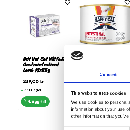
Lägg till i favoriter
L
Brit Vet Cat Våtfoder
HC Vet Diet
Gastrointestinal
Intestinal, 200g
Lamb 12x85g
Consent
42,00
kr
239,00
kr
2 st i lager
1 st i lager
This website uses cookies
We use cookies to personalis
information about your use of
other information that you’ve
C