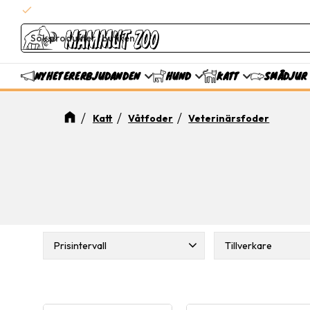
check
Snabba leveranser
ERBJUDANDEN
NYHETER
HUND
KATT
SMÅDJUR
Katt
Våtfoder
Veterinärsfoder
Prisintervall
Tillverkare
Brit Care Veterin
42
239
1
Trixie
2