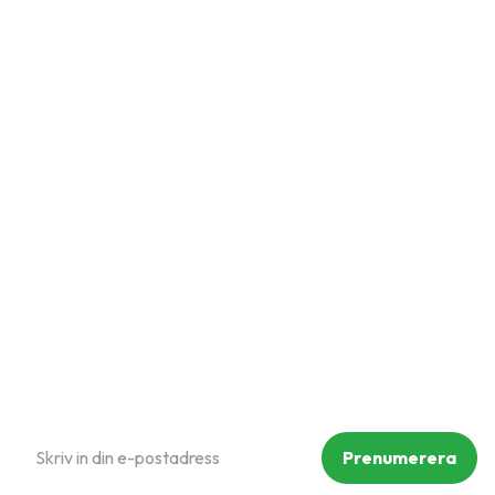
Snabblänkar
Mina sidor
Kundtjänst
Hur handlar jag?
Om oss
Policy och cookies
Reklamation och retur
Köpvillkor
Prenumerera på vårt nyhetsbrev
Prenumerera