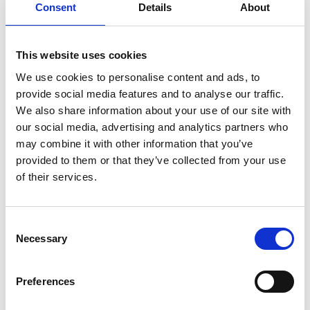
Consent
Details
About
4FISH Ytterfilter 600X
4FISH Ytterfilter 800X,
1500L/T 18W
1800 L/T, 27W
This website uses cookies
2 249,00
kr
3 149,00
kr
We use cookies to personalise content and ads, to
provide social media features and to analyse our traffic.
1 st i lager
1 st i lager
We also share information about your use of our site with
our social media, advertising and analytics partners who
may combine it with other information that you’ve
provided to them or that they’ve collected from your use
of their services.
C
Necessary
o
n
s
Preferences
e
n