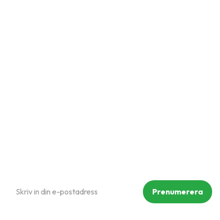
Snabblänkar
Mina sidor
Kundtjänst
Hur handlar jag?
Om oss
Policy och cookies
Reklamation och retur
Köpvillkor
Prenumerera på vårt nyhetsbrev
Prenumerera
Dina personuppgifter behandlas i enlighet med vår