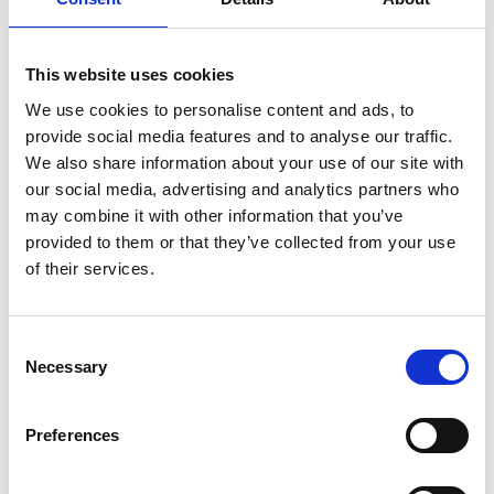
Visselpipa plast, 6cm
Överljudsvisselpipa,
5cm, ställbar
This website uses cookies
29,90
kr
49,90
kr
We use cookies to personalise content and ads, to
4 st i lager
2 st i lager
provide social media features and to analyse our traffic.
We also share information about your use of our site with
our social media, advertising and analytics partners who
may combine it with other information that you’ve
provided to them or that they’ve collected from your use
of their services.
C
Necessary
o
n
s
Preferences
e
Vi är en djuraffär som har funnits sedan 1972 och vi som
n