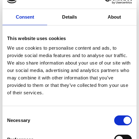
Consent
Details
About
This website uses cookies
We use cookies to personalise content and ads, to
Non-stop Freemotion
Non-stop Freemotion
Harness Strl. 9
Harness strl. 4
provide social media features and to analyse our traffic.
We also share information about your use of our site with
999,00
kr
999,00
kr
our social media, advertising and analytics partners who
may combine it with other information that you’ve
1 st i lager
1 st i lager
provided to them or that they’ve collected from your use
of their services.
Lägg till i favoriter
Lägg ti
C
Necessary
o
n
s