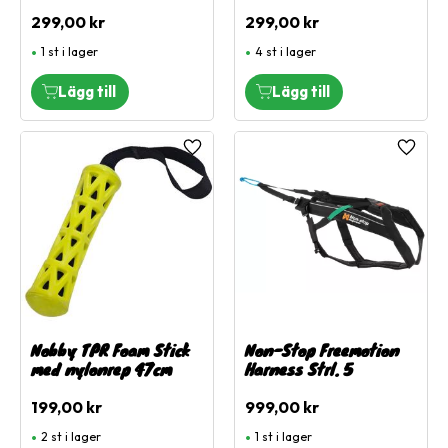
299,00
kr
299,00
kr
1 st i lager
4 st i lager
Lägg till i favoriter
Lägg ti
Nobby TPR Foam Stick
Non-Stop Freemotion
med nylonrep 47cm
Harness Strl. 5
199,00
kr
999,00
kr
2 st i lager
1 st i lager