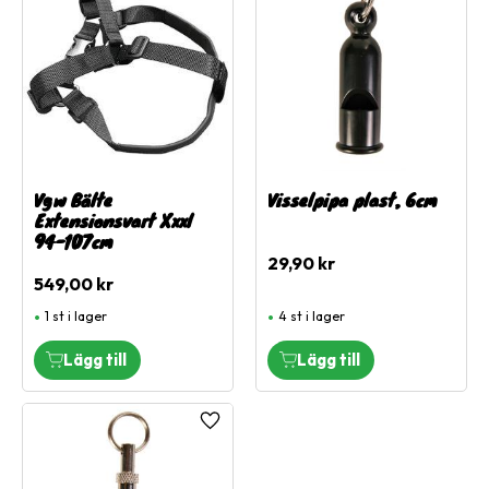
Vgw Bälte
Visselpipa plast, 6cm
Extensionsvart Xxxl
94-107cm
29,90
kr
549,00
kr
1 st i lager
4 st i lager
Lägg till i favoriter