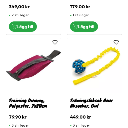
349,00
kr
179,00
kr
2 st i lager
1 st i lager
Lägg till i favoriter
Lägg ti
Training Dummy,
Träningsleksak Azur
Polyester, 7x20cm
Absorber, Gul
79,90
kr
449,00
kr
3 st i lager
3 st i lager