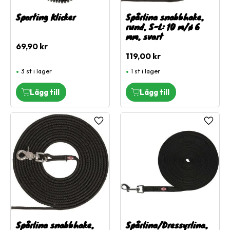
Sporting Klicker
Spårlina snabbhake,
rund, S-L: 10 m/ø 6
mm, svart
69,90
kr
119,00
kr
3 st i lager
1 st i lager
Lägg till i favoriter
Lägg ti
Spårlina snabbhake,
Spårlina/Dressyrlina,