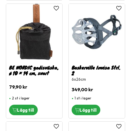
Lägg till i favoriter
Lägg ti
BE NORDIC godisväska,
Baskerville Invisa Strl.
ø 10 × 14 cm, svart
2
6x26cm
79,90
kr
349,00
kr
2 st i lager
1 st i lager
Lägg till i favoriter
Lägg ti