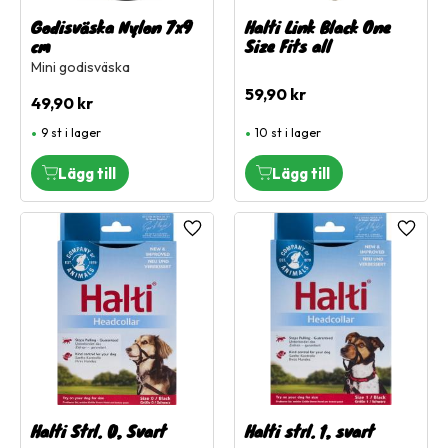
Godisväska Nylon 7x9
Halti Link Black One
cm
Size Fits all
Mini godisväska
59,90
kr
49,90
kr
9 st i lager
10 st i lager
Lägg till i favoriter
Lägg ti
Halti Strl. 0, Svart
Halti strl. 1, svart