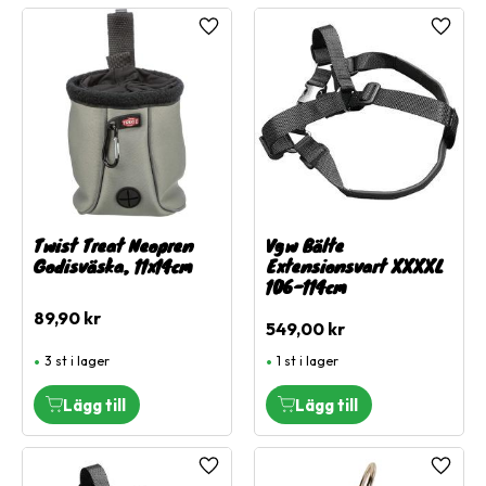
Lägg till i favoriter
Lägg ti
Twist Treat Neopren
Vgw Bälte
Godisväska, 11x14cm
Extensionsvart XXXXL
106-114cm
89,90
kr
549,00
kr
3 st i lager
1 st i lager
Lägg till i favoriter
Lägg ti