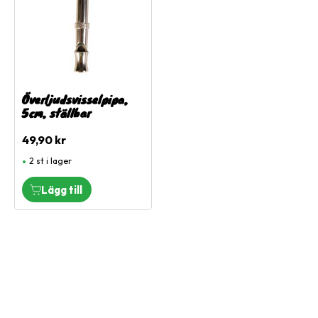
Överljudsvisselpipa,
5cm, ställbar
49,90
kr
2 st i lager