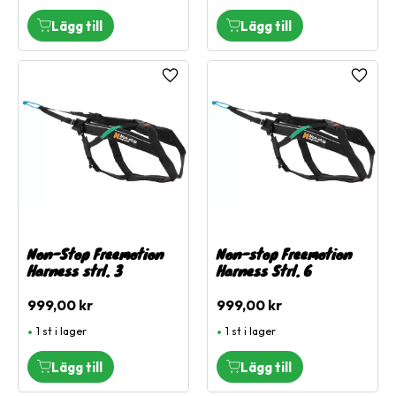
Lägg till i favoriter
Lägg ti
Non-Stop Freemotion
Non-stop Freemotion
Harness strl. 3
Harness Strl. 6
999,00
kr
999,00
kr
1 st i lager
1 st i lager