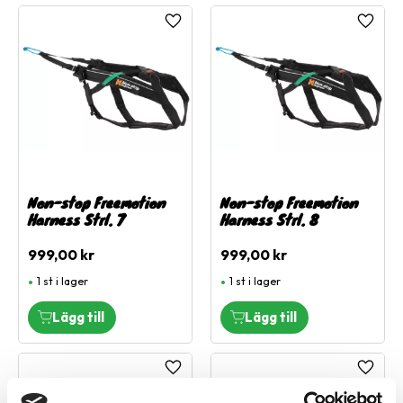
Lägg till i favoriter
Lägg ti
Non-stop Freemotion
Non-stop Freemotion
Harness Strl. 7
Harness Strl. 8
999,00
kr
999,00
kr
1 st i lager
1 st i lager
Lägg till i favoriter
Lägg ti