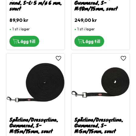
rund, S-L: 5 m/ø 6 mm,
Gummerad, S-
svart
M:10m/15mm, svart
89,90
kr
249,00
kr
1 st i lager
1 st i lager
Lägg till i favoriter
Lägg ti
Spårlina/Dressyrlina,
Spårlina/Dressyrlina,
Gummerad, S-
Gummerad, S-
M:15m/15mm, svart
M:5m/15mm, svart