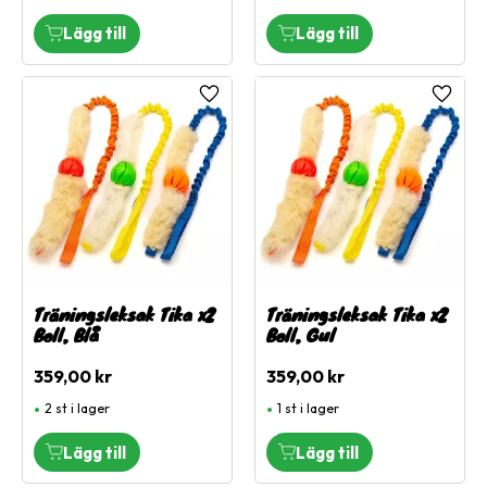
Lägg till i favoriter
Lägg ti
Träningsleksak Tika x2
Träningsleksak Tika x2
Boll, Blå
Boll, Gul
359,00
kr
359,00
kr
2 st i lager
1 st i lager