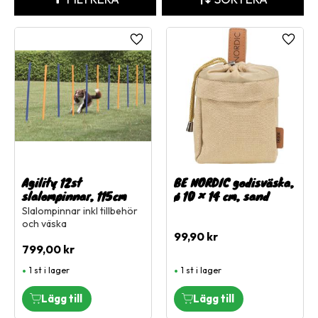
Lägg till i favoriter
Lägg ti
Agility 12st
BE NORDIC godisväska,
slalompinnar, 115cm
ø 10 × 14 cm, sand
Slalompinnar inkl tillbehör
och väska
99,90
kr
799,00
kr
1 st i lager
1 st i lager