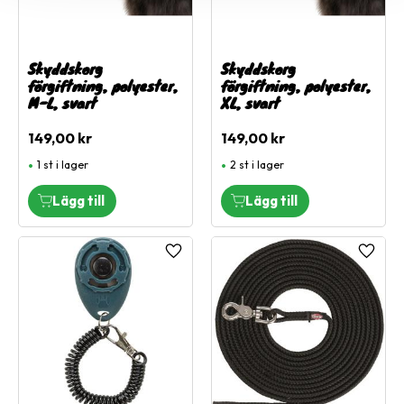
Skyddskorg
Skyddskorg
förgiftning, polyester,
förgiftning, polyester,
M-L, svart
XL, svart
149,00
kr
149,00
kr
1 st i lager
2 st i lager
Lägg till i favoriter
Lägg ti