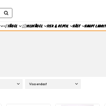
FISK & REPTIL
HÄST
HAUPT LAKRI
FÅGEL
VILDFÅGEL
Visa endast
zo
1
Finns i lager
19
mazo
4