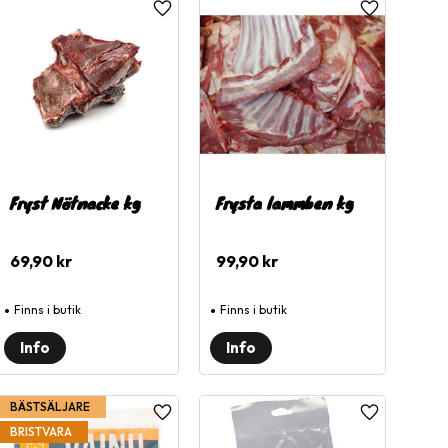
l i favoriter
Lägg till i favoriter
Lägg till i fa
Fryst Nötnacke kg
Frysta lammben kg
69,90
kr
99,90
kr
Finns i butik
Finns i butik
BÄSTSÄLJARE
l i favoriter
Lägg till i favoriter
Lägg till i fa
BRISTVARA