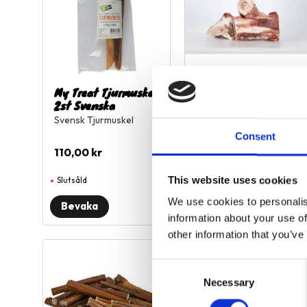
My Treat Tjurmuskel
Märgben Nöt Kilo
2st Svenska
Svensk Tjurmuskel
Consent
69,90
kr
110,00
kr
This website uses cookies
Slutsåld
Finns i butik
We use cookies to personalis
information about your use of
other information that you’ve
Lägg till i favoriter
L
C
Necessary
o
n