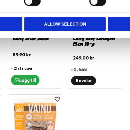
ALLOW SELECTION
Town & Country
Town & Country
Bully Stick 30cm
Curly Beef Collagen
15cm 10-p
89,90
kr
249,00
kr
21 st i lager
Slutsåld
ägg till i favoriter
Lägg till i favoriter