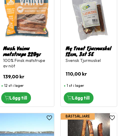
Mush Vainu
My Treat Tjurmuskel
matstrupe 220gr
12cm, 3st SE
100% Finsk matstrupe
Svensk Tjurmuskel
av nöt
110,00
kr
139,00
kr
12 st i lager
1 st i lager
BÄSTSÄLJARE
l i favoriter
Lägg till i favoriter
Lägg till i fa