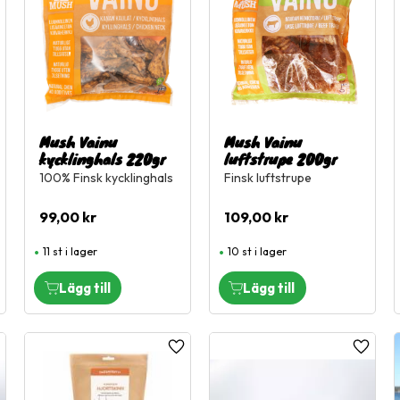
Mush Vainu
Mush Vainu
kycklinghals 220gr
luftstrupe 200gr
100% Finsk kycklinghals
Finsk luftstrupe
99,00
kr
109,00
kr
11 st i lager
10 st i lager
ägg till i favoriter
Lägg till i favoriter
Lägg til