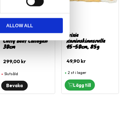
ALLOW ALL
Town & Country
Trixie
Curly Beef Collagen
Kaninskinnsrulle
30cm
45-50cm, 85g
49,90
kr
299,00
kr
2 st i lager
Slutsåld