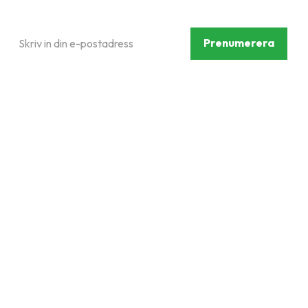
nyhetsbrev
Prenumerera
Dina personuppgifter behandlas i enlighet med vår
integritetspolicy
.
Följ oss på sociala medier