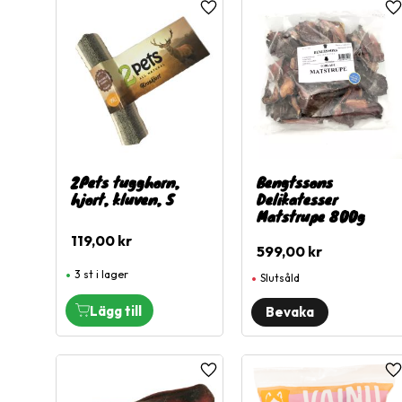
Lägg till i favoriter
L
2Pets tugghorn,
Bengtssons
hjort, kluven, S
Delikatesser
Matstrupe 800g
119,00
kr
599,00
kr
3 st i lager
Slutsåld
Lägg till i favoriter
L