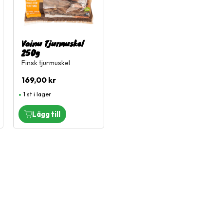
Vainu Tjurmuskel
250g
Finsk tjurmuskel
169,00
kr
1 st i lager
Snabblänkar