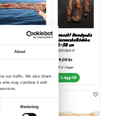
Svensk Tjurmuskel
Svenskt Hundgodis
20cm
Tjurmuskelklubba
15-30 cm
Svensk Tjurmuskel
Bästsäljare!
About
59,00
kr
69,00
kr
16 st i lager
13 st i lager
se our traffic. We also share
ers who may combine it with
 services.
l i favoriter
Lägg till i favoriter
Lägg till i fa
Marketing