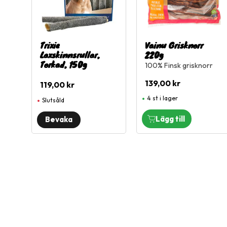
Trixie
Vainu Grisknorr
Laxskinnsrullar,
220g
Torkad, 150g
100% Finsk grisknorr
139,00
kr
119,00
kr
4 st i lager
Slutsåld