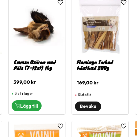
ägg till i favoriter
Lägg till i favoriter
Lägg til
Emmzo Oxöron med
Flamingo Torkad
Päls (7-12st) 1kg
hästhud 200g
399,00
kr
169,00
kr
3 st i lager
Slutsåld
ägg till i favoriter
Lägg till i favoriter
Lägg til