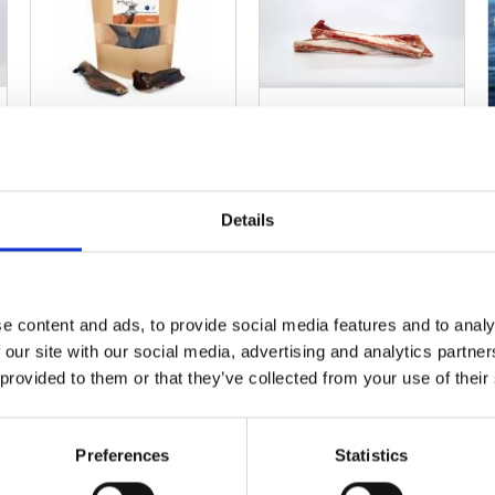
Naturligt Hundgodis
Nötrevben kilo
Hjortskinn 100g
Details
69,90
kr
99,90
kr
Slutsåld
Finns i butik
e content and ads, to provide social media features and to analy
 our site with our social media, advertising and analytics partn
 provided to them or that they’ve collected from your use of their
ägg till i favoriter
Lägg till i favoriter
Lägg til
Preferences
Statistics