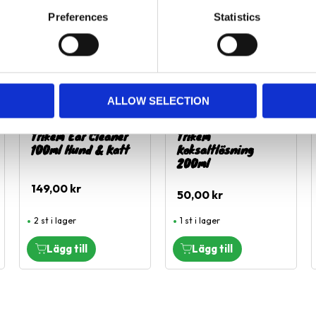
ägg till i favoriter
Lägg till i favoriter
Lägg til
Preferences
Statistics
ALLOW SELECTION
Trikem Ear Cleaner
Trikem
100ml Hund & Katt
Koksaltlösning
200ml
149,00
kr
50,00
kr
2 st i lager
1 st i lager