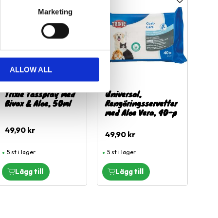
l i favoriter
Lägg till i favoriter
Lägg till i fa
Marketing
ALLOW ALL
Trixie Tasspray med
Universal,
Bivax & Aloe, 50ml
Rengöringsservetter
med Aloe Vera, 40-p
49,90
kr
49,90
kr
5 st i lager
5 st i lager