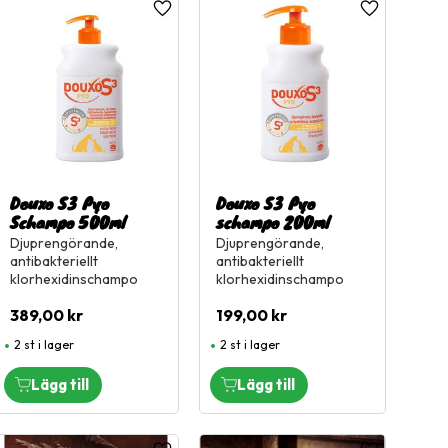
l i favoriter
Lägg till i favoriter
Lägg till i fa
Douxo S3 Pyo
Douxo S3 Pyo
Schampo 500ml
schampo 200ml
Djuprengörande,
Djuprengörande,
antibakteriellt
antibakteriellt
klorhexidinschampo
klorhexidinschampo
389,00
kr
199,00
kr
2 st i lager
2 st i lager