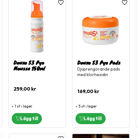
ägg till i favoriter
Lägg till i favoriter
Lägg til
Douxo S3 Pyo
Douxo S3 Pyo Pads
Mousse 150ml
Djuprengörande pads
med klorhexidin
259,00
kr
169,00
kr
1 st i lager
5 st i lager