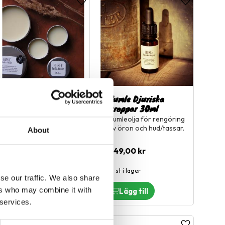
l i favoriter
Lägg till i favoriter
Lägg till i fa
H Vård Humle raska
Humle Djuriska
tassar 15ml
Droppar 30ml
Tassalva mot jästsvamp
Humleolja för rengöring
och torrsprickor - med
av öron och hud/tassar.
About
vårdande humle
649,00
kr
95,00
kr
5 st i lager
2 st i lager
se our traffic. We also share
ers who may combine it with
 services.