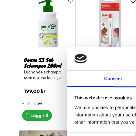
Lägg till i favoriter
L
Douxo S3 Seb
Fästingplockare
Schampoo 200ml
Penna, Vit
Lugnande schampo
som motverkar mjäll
Consent
109,00
kr
199,00
kr
This website uses cookies
1 st i lager
Slutsåld
We use cookies to personalis
information about your use of
other information that you’ve