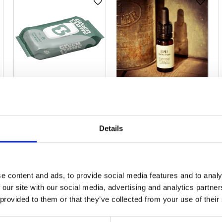
ägg till i favoriter
Lägg till i favoriter
Lägg til
Green Bone Pet
H Vård Humle
Wipes 70st
djuriska droppar
10ml
Humleolja för rengöring
Details
av öron och hud/tassar.
79,00
kr
285,00
kr
5 st i lager
2 st i lager
e content and ads, to provide social media features and to analy
 our site with our social media, advertising and analytics partn
 provided to them or that they’ve collected from your use of their