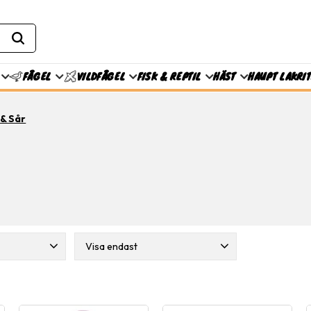
FISK & REPTIL
HÄST
HAUPT LAKRI
FÅGEL
VILDFÅGEL
& Sår
Visa endast
ouxo
6
Finns i lager
15
sved
4