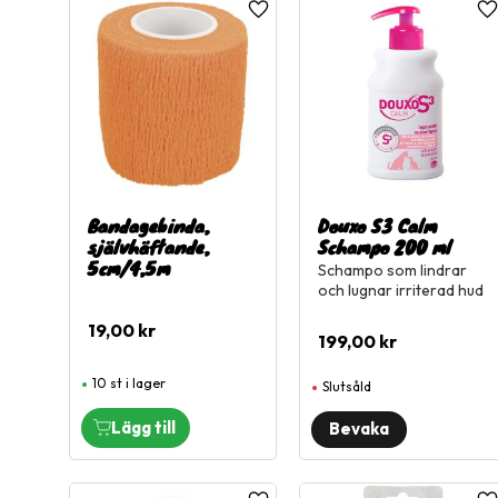
Lägg till i favoriter
L
Visa fler
Bandagebinda,
Douxo S3 Calm
självhäftande,
Schampo 200 ml
5cm/4,5m
Schampo som lindrar
och lugnar irriterad hud
19,00
kr
199,00
kr
10 st i lager
Slutsåld