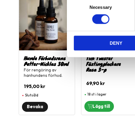
C
Lägg till i favoriter
L
Necessary
o
n
s
e
n
DENY
t
S
Humle Förhudsrens
Tick Twister
e
Petter-Nicklas 30ml
Fästingplockare
l
Rosa 3-p
För rengöring av
e
hanhundens förhud.
c
69,90
kr
195,00
kr
t
i
18 st i lager
Slutsåld
o
n