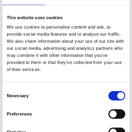
Matskålsunderlägg
Matskålsunderlägg
tasstryck, 44 × 28 cm,
waves, 44 × 28 cm, grå
This website uses cookies
vit
We use cookies to personalise content and ads, to
54,90
kr
provide social media features and to analyse our traffic.
54,90
kr
We also share information about your use of our site with
4 st i lager
Slutsåld
our social media, advertising and analytics partners who
may combine it with other information that you’ve
provided to them or that they’ve collected from your use
of their services.
Lägg till i favoriter
Lägg ti
C
Necessary
o
n
s
Preferences
e
n
Nobby TPE
Nobby TPE