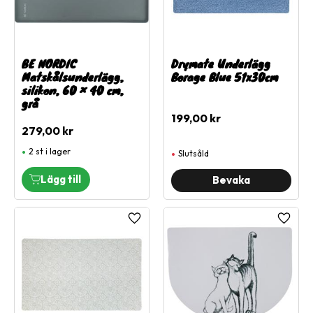
BE NORDIC
Drymate Underlägg
Matskålsunderlägg,
Borage Blue 51x30cm
silikon, 60 × 40 cm,
grå
199,00
kr
279,00
kr
2 st i lager
Slutsåld
Lägg till i favoriter
Lägg ti