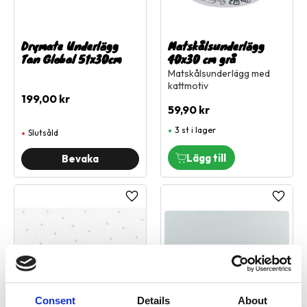
Drymate Underlägg
Matskålsunderlägg
Tan Global 51x30cm
40x30 cm grå
Matskålsunderlägg med
kattmotiv
199,00
kr
59,90
kr
3 st i lager
Slutsåld
Lägg till i favoriter
Lägg ti
Consent
Details
About