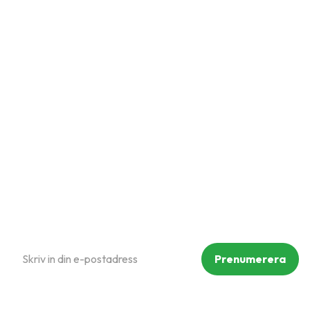
Snabblänkar
Mina sidor
Kundtjänst
Hur handlar jag?
Om oss
Policy och cookies
Reklamation och retur
Köpvillkor
Prenumerera på vårt nyhetsbrev
Prenumerera
Dina personuppgifter behandlas i enlighet med vår
integritetspolicy
.