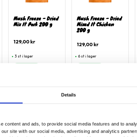
Mush Freeze - Dried
Mush Freeze - Dried
Mix It Pork 200 g
Mixed It Chicken
200 g
129,00
kr
129,00
kr
3 st i lager
6 st i lager
BÄSTSÄLJARE
ägg till i favoriter
Lägg till i favoriter
Lägg til
Details
BRISTVARA
e content and ads, to provide social media features and to analy
 our site with our social media, advertising and analytics partn