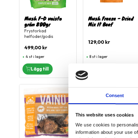
Mush F-D vaisto
Mush Freeze - Dried
grön 800gr
Mix It Beef
Frystorkad
helfoder/godis
129,00
kr
499,00
kr
4 st i lager
8 st i lager
Lägg till i favoriter
L
Consent
This website uses cookies
We use cookies to personalis
information about your use of