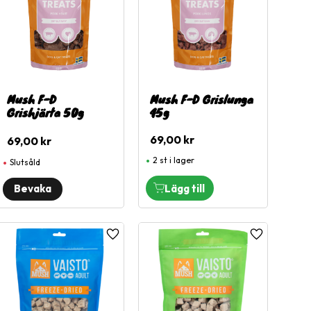
Mush F-D
Mush F-D Grislunga
Grishjärta 50g
45g
69,00
kr
69,00
kr
2 st i lager
Slutsåld
l i favoriter
Lägg till i favoriter
Lägg till i fa