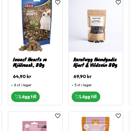
ägg till i favoriter
Lägg till i favoriter
Lägg til
Insect Hearts m
Kerotugg Hundgodis
Mjölmask, 80g
Hjort & Vildsvin 80g
64,90
kr
69,90
kr
6 st i lager
5 st i lager
ägg till i favoriter
Lägg till i favoriter
Lägg til