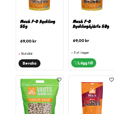
Mush F-D Kyckling
Mush F-D
55g
Kycklinghjärta 50g
69,00
kr
69,00
kr
3 st i lager
Slutsåld
Lägg till i favoriter
L