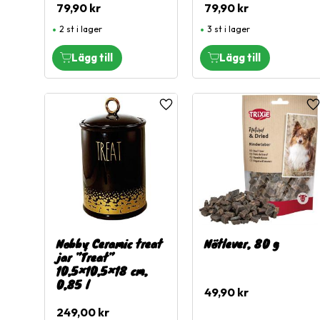
79,90
kr
79,90
kr
2 st i lager
3 st i lager
Lägg till i favoriter
L
Nobby Ceramic treat
Nötlever, 80 g
jar ”Treat”
10,5×10,5×18 cm,
0,85 l
49,90
kr
249,00
kr