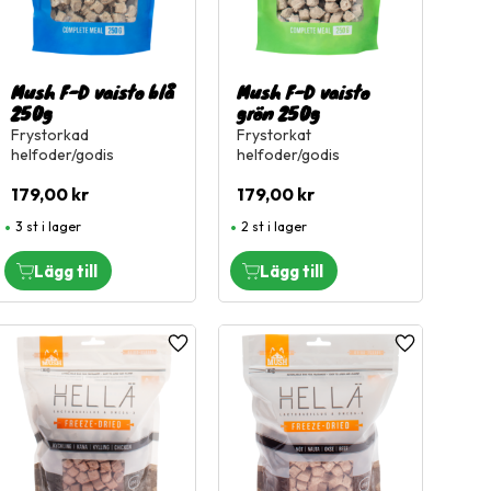
Mush F-D vaisto blå
Mush F-D vaisto
250g
grön 250g
Frystorkad
Frystorkat
helfoder/godis
helfoder/godis
179,00
kr
179,00
kr
3 st i lager
2 st i lager
l i favoriter
Lägg till i favoriter
Lägg till i fa