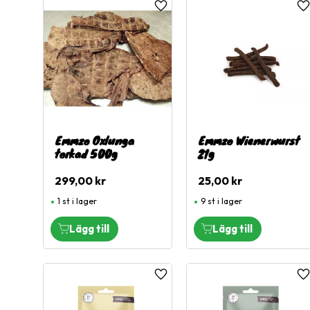
Lägg till i favoriter
L
Visa fler
Emmzo Oxlunga
Emmzo Wienerwurst
torkad 500g
21g
299,00
kr
25,00
kr
1 st i lager
9 st i lager
Lägg till i favoriter
L