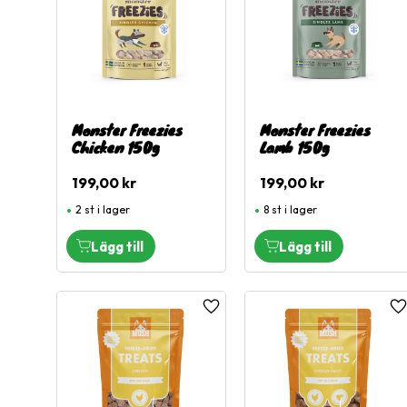
Monster Freezies
Monster Freezies
Chicken 150g
Lamb 150g
199,00
kr
199,00
kr
2 st i lager
8 st i lager
Lägg till i favoriter
L