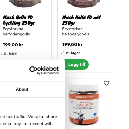
Mush Hellä FD
Mush Hellä FD nöt
kyckling 250gr
250gr
Frystorkad
Frystorkad
helfoder/godis
helfoder/godis
199,00
kr
199,00
kr
1 st i lager
Slutsåld
l i favoriter
Lägg till i favoriter
Lägg till i fa
About
se our traffic. We also share
ers who may combine it with