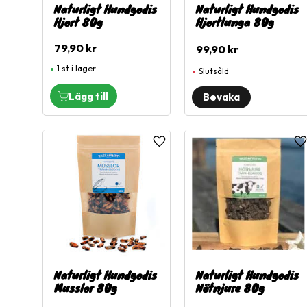
Naturligt Hundgodis
Naturligt Hundgodis
Hjort 80g
Hjortlunga 80g
79,90
kr
99,90
kr
1 st i lager
Slutsåld
Lägg till i favoriter
L
Naturligt Hundgodis
Naturligt Hundgodis
Musslor 80g
Nötnjure 80g