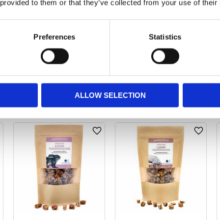
 provided to them or that they’ve collected from your use of their
Mush Vainu
Mush Vainu
luftstrupe 200gr
matstrupe 220gr
Preferences
Statistics
Finsk luftstrupe
100% Finsk matstrupe
av nöt
109,00
kr
139,00
kr
10 st i lager
12 st i lager
ALLOW SELECTION
ägg till i favoriter
Lägg till i favoriter
Lägg til