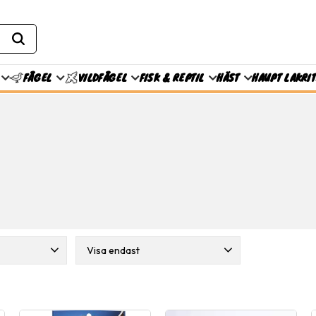
FISK & REPTIL
HÄST
HAUPT LAKRI
FÅGEL
VILDFÅGEL
Visa endast
azo
1
Finns i lager
41
ods
4