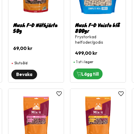
Mush F-D Nöthjärta
Mush F-D Vaisto blå
50g
800gr
Frystorkad
helfoder/godis
69,00
kr
499,00
kr
1 st i lager
Slutsåld
ägg till i favoriter
Lägg till i favoriter
Lägg til