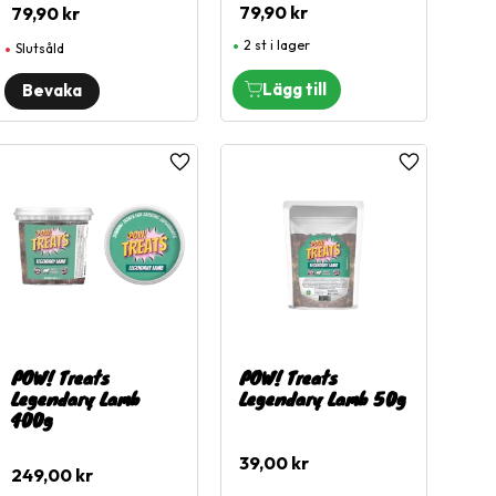
79,90
kr
79,90
kr
2 st i lager
Slutsåld
l i favoriter
Lägg till i favoriter
Lägg till i fa
POW! Treats
POW! Treats
Legendary Lamb
Legendary Lamb 50g
400g
39,00
kr
249,00
kr