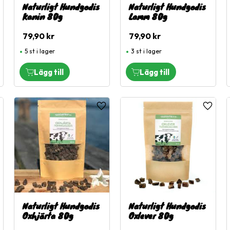
Naturligt Hundgodis
Naturligt Hundgodis
Kanin 80g
Lamm 80g
79,90
kr
79,90
kr
5 st i lager
3 st i lager
ägg till i favoriter
Lägg till i favoriter
Lägg til
Naturligt Hundgodis
Naturligt Hundgodis
Oxhjärta 80g
Oxlever 80g