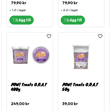
79,90
kr
79,90
kr
1 st i lager
6 st i lager
ägg till i favoriter
Lägg till i favoriter
Lägg til
POW! Treats G.O.A.T
POW! Treats G.O.A.T
400g
50g
249,00
kr
39,00
kr