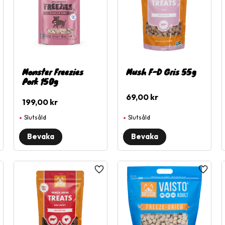
Monster Freezies
Mush F-D Gris 55g
Pork 150g
69,00
kr
199,00
kr
Slutsåld
Slutsåld
ägg till i favoriter
Lägg till i favoriter
Lägg til