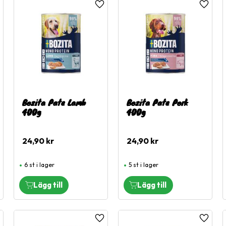
ägg till i favoriter
Lägg till i favoriter
Lägg til
Bozita Pate Lamb
Bozita Pate Pork
400g
400g
24,90
kr
24,90
kr
6 st i lager
5 st i lager
ägg till i favoriter
Lägg till i favoriter
Lägg til