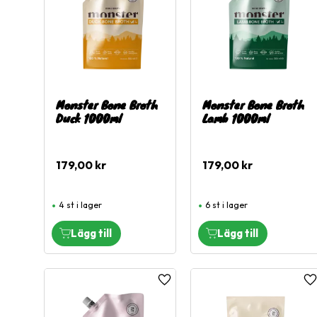
Monster Bone Broth
Monster Bone Broth
Duck 1000ml
Lamb 1000ml
179,00
kr
179,00
kr
4 st i lager
6 st i lager
Lägg till i favoriter
L