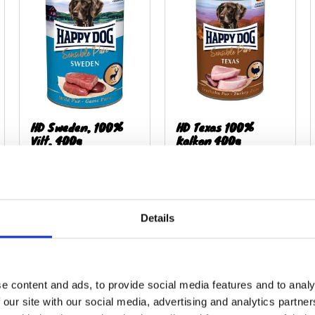
HD Sweden, 100%
HD Texas 100%
Vilt, 400g
Kalkon 400g
100% viltkött
100% Kalkon
45,00
kr
45,00
kr
Details
16 st i lager
Slutsåld
e content and ads, to provide social media features and to analy
 our site with our social media, advertising and analytics partn
ägg till i favoriter
Lägg till i favoriter
Lägg til