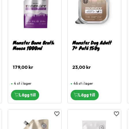
Monster Bone Broth
Monster Dog Adult
Moose 1000ml
7+ Paté 150g
179,00
kr
23,00
kr
4 st i lager
46 st i lager
ägg till i favoriter
Lägg till i favoriter
Lägg til