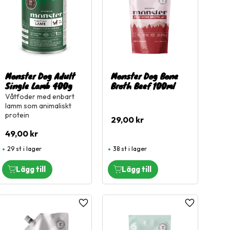
Monster Dog Adult
Monster Dog Bone
Single Lamb 400g
Broth Beef 100ml
Våtfoder med enbart
lamm som animaliskt
protein
29,00
kr
49,00
kr
29 st i lager
38 st i lager
l i favoriter
Lägg till i favoriter
Lägg till i fa