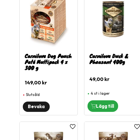
Carnilove Dog Pouch
Carnilove Duck &
Paté Multipack 4 x
Pheasant 400g
300 g
49,00
kr
149,00
kr
4 st i lager
Slutsåld
Lägg till i favoriter
L