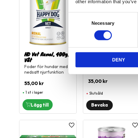
other information that you’ve
C
Necessary
o
n
s
e
n
HD Vet Renal, 400g,
HD, 100% Buffel
Våt
200g
DENY
t
Foder för hundar med
100% buffel
S
nedsatt njurfunktion
e
35,00
kr
l
55,00
kr
e
1 st i lager
Slutsåld
c
t
i
o
n
Lägg till i favoriter
L