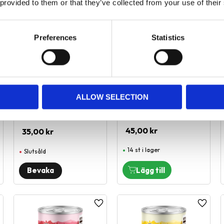
 provided to them or that they’ve collected from your use of their
Preferences
Statistics
HD, 100% Lamm,
HD, France 100%
200g
Anka 400g
ALLOW SELECTION
100% lamm
100% Anka
45,00
kr
35,00
kr
14 st i lager
Slutsåld
ägg till i favoriter
Lägg till i favoriter
Lägg til