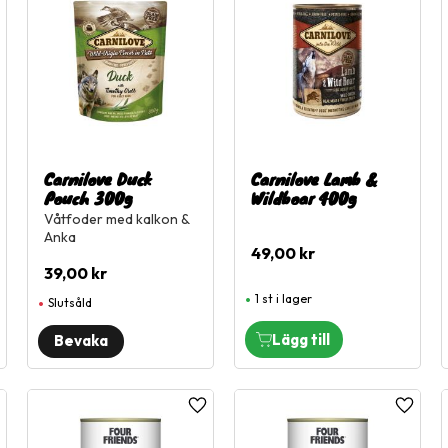
Carnilove Duck
Carnilove Lamb &
Pouch 300g
Wildboar 400g
Våtfoder med kalkon &
Anka
49,00
kr
39,00
kr
1 st i lager
Slutsåld
ägg till i favoriter
Lägg till i favoriter
Lägg til