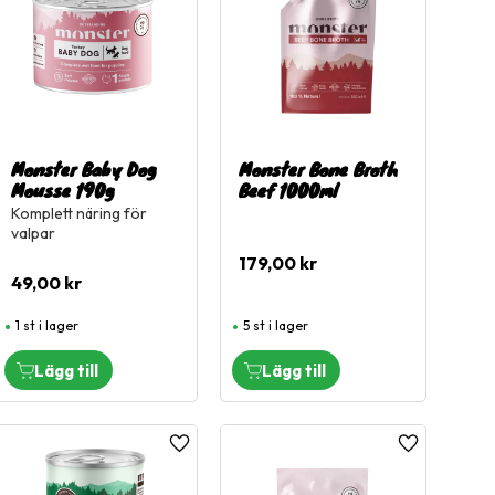
Monster Baby Dog
Monster Bone Broth
Mousse 190g
Beef 1000ml
Komplett näring för
valpar
179,00
kr
49,00
kr
1 st i lager
5 st i lager
l i favoriter
Lägg till i favoriter
Lägg till i fa