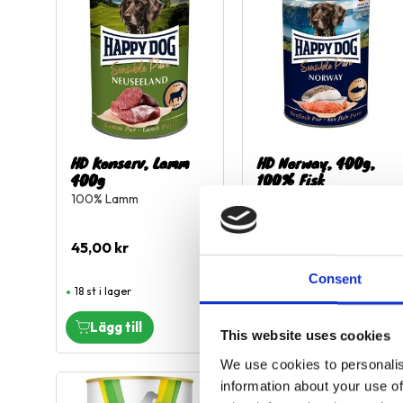
HD Konserv, Lamm
HD Norway, 400g,
400g
100% Fisk
100% Lamm
100% fisk
45,00
kr
45,00
kr
Consent
18 st i lager
Slutsåld
This website uses cookies
We use cookies to personalis
information about your use of
Lägg till i favoriter
L