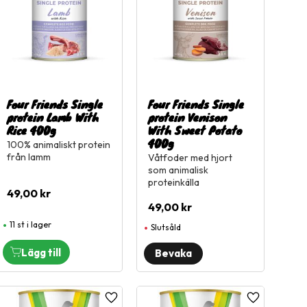
Four Friends Single
Four Friends Single
protein Lamb With
protein Venison
Rice 400g
With Sweet Potato
400g
100% animaliskt protein
från lamm
Våtfoder med hjort
som animalisk
proteinkälla
49,00
kr
49,00
kr
11 st i lager
Slutsåld
l i favoriter
Lägg till i favoriter
Lägg till i fa