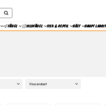
FISK & REPTIL
HÄST
HAUPT LAKRI
FÅGEL
VILDFÅGEL
Visa endast
nilove
9
Finns i lager
64
n
1