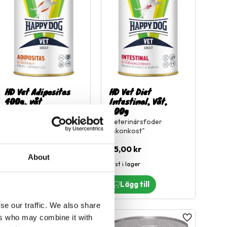
HD Vet Adipositas
HD Vet Diet
400g, våt
Intestinal, Våt,
400g
Kalorisnålt
veterinärsfoder för
Veterinärsfoder
viktnedgång
"skonkost"
55,00
kr
55,00
kr
About
1 st i lager
Slutsåld
se our traffic. We also share
ers who may combine it with
l i favoriter
Lägg till i favoriter
Lägg till i fa