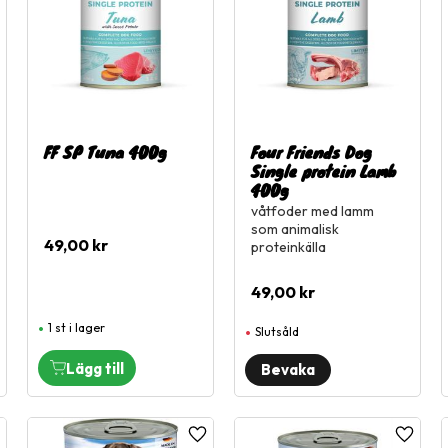
FF SP Tuna 400g
Four Friends Dog
Single protein Lamb
400g
våtfoder med lamm
som animalisk
49,00
kr
proteinkälla
49,00
kr
1 st i lager
Slutsåld
ägg till i favoriter
Lägg till i favoriter
Lägg til