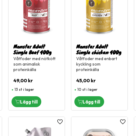
Monster Adult
Monster Adult
Single Beef 400g
Single chicken 400g
Våtfoder med nötkött
Våtfoder med enbart
som animalisk
kyckling som
proteinkälla
proteinkälla
49,00
kr
45,00
kr
13 st i lager
10 st i lager
ägg till i favoriter
Lägg till i favoriter
Lägg til