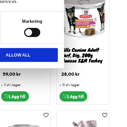
 services.
Marketing
HD, Montana, 100%
Hills Canine Adult
Häst, 400g
Perf. Dig. 200g
ALLOW ALL
Mousse S&M Turkey
100% häst
59,00
kr
28,00
kr
7 st i lager
11 st i lager
l i favoriter
Lägg till i favoriter
Lägg till i fa