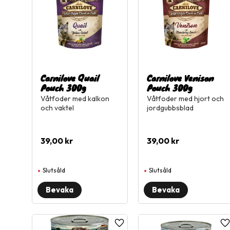
Carnilove Quail
Carnilove Venison
Pouch 300g
Pouch 300g
Våtfoder med kalkon
Våtfoder med hjort och
och vaktel
jordgubbsblad
39,00
kr
39,00
kr
Slutsåld
Slutsåld
Lägg till i favoriter
L