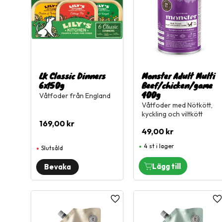
LK Classic Dinners
Monster Adult Multi
6x150g
Beef/chicken/game
400g
Våtfoder från England
Våtfoder med Nötkött,
kyckling och viltkött
169,00
kr
49,00
kr
4 st i lager
Slutsåld
Lägg till i favoriter
L