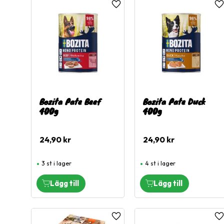
Lägg till i favoriter
L
Visa fler
Bozita Pate Beef
Bozita Pate Duck
400g
400g
24,90
kr
24,90
kr
3 st i lager
4 st i lager
Lägg till i favoriter
L